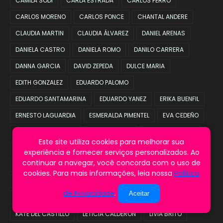
CAMILA SODI
CARLA ESTRADA
CARLOS FERRO
CARLOS MORENO
CARLOS PONCE
CHANTAL ANDERE
CLAUDIA MARTIN
CLAUDIA ÁLVAREZ
DANIEL ARENAS
DANIELA CASTRO
DANIELA ROMO
DANILO CARRERA
DANNA GARCIA
DAVID ZEPEDA
DULCE MARIA
EDITH GONZALEZ
EDUARDO PALOMO
EDUARDO SANTAMARINA
EDUARDO YANEZ
ERIKA BUENFIL
ERNESTO LAGUARDIA
ESMERALDA PIMENTEL
EVA CEDEÑO
FERNANDO COLUNGA
GABRIEL SOTO
GABRIELA SPANIC
Este site utiliza cookies para melhorar sua
GALA MONTES
GUY ECKER
HORACIO PANCHERI
experiência e fornecer serviços personalizados. Ao
continuar a navegar, você concorda com o uso de
INGRID MARTZ
IRINA BAEVA
ITATI CANTORAL
cookies. Para mais informações, leia nossa
Política
JACQUELINE BRACAMONTES
JAIME CAMIL
JESUS OCHOA
de Privacidade
.
Aceitar
JORGE SALINAS
JOSE RON
JUAN OSORIO
JUAN SOLER
KATE DEL CASTILLO
LETICIA CALDERÓN
LIVIA BRITO