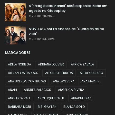
A "trilogia das Marias" será disponibilizada em
agosto no Globoplay
JULHO 28, 2026
NOVELA: Confira sinopse de "Guardián de mi
vida"
JULHO 04, 2026
MARCADORES
ADELA NORIEGA
ADRIANA LOUVIER
AFRICA ZAVALA
ALEJANDRA BARROS
ALFONSO HERRERA
ALTAIR JARABO
ANA BRENDA CONTRERAS
ANA LAYEVSKA
ANA MARTIN
ANAHI
ANDRES PALACIOS
ANGELICA RIVERA
ANGELICA VALE
ANGELIQUE BOYER
ARIADNE DIAZ
BARBARA MORI
BIBI GAYTAN
BLANCA SOTO