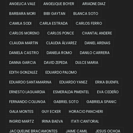
ANGELICA VALE
ANGELIQUE BOYER
ARIADNE DIAZ
BARBARA MORI
BIBI GAYTAN
BLANCA SOTO
CAMILA SODI
CARLA ESTRADA
CARLOS FERRO
CARLOS MORENO
CARLOS PONCE
CHANTAL ANDERE
CLAUDIA MARTIN
CLAUDIA ÁLVAREZ
DANIEL ARENAS
DANIELA CASTRO
DANIELA ROMO
DANILO CARRERA
DANNA GARCIA
DAVID ZEPEDA
DULCE MARIA
EDITH GONZALEZ
EDUARDO PALOMO
EDUARDO SANTAMARINA
EDUARDO YANEZ
ERIKA BUENFIL
ERNESTO LAGUARDIA
ESMERALDA PIMENTEL
EVA CEDEÑO
FERNANDO COLUNGA
GABRIEL SOTO
GABRIELA SPANIC
GALA MONTES
GUY ECKER
HORACIO PANCHERI
INGRID MARTZ
IRINA BAEVA
ITATI CANTORAL
JACQUELINE BRACAMONTES
JAIME CAMIL
JESUS OCHOA