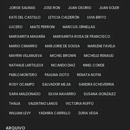
JORGE SALINAS
JOSE RON
JUAN OSORIO
JUAN SOLER
KATE DEL CASTILLO
LETICIA CALDERÓN
LIVIA BRITO
LUCERO
MAITE PERRONI
MARCUS ORNELLAS
MARGARITA MAGAÑA
MARGARITA ROSA DE FRANCISCO
MARIO CIMARRO
MARJORIE DE SOUSA
MARLENE FAVELA
MAYRIN VILLANUEVA
MICHEL BROWN
MICHELLE RENAUD
NATHALIE LARTILLEUX
NICANDO DIAZ
NINEL CONDE
PABLO MONTERO
PAULINA GOTO
RENATA NOTNI
ROSY OCAMPO
SALVADOR MEJIA
SANDRA ECHEVERRIA
SARA MALDONADO
SILVIA NAVARRO
SUSANA GONZALEZ
THALIA
VALENTINO LANUS
VICTORIA RUFFO
WILLIAM LEVY
YADHIRA CARRILLO
ZURIA VEGA
ARQUIVO