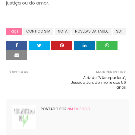
justiça ou do amor.
Tags
CONTIGO SIM
NOTA
NOVELAS DA TARDE
SBT
ANTIGOS
MAIS RECENTES
Atriz de "A Usurpadora",
Jessica Jurado, morre aos 56
anos
POSTADO POR
NM EM FOCO