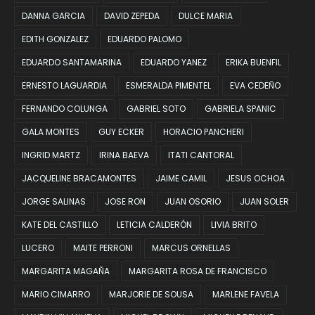
DANNA GARCIA
DAVID ZEPEDA
DULCE MARIA
EDITH GONZALEZ
EDUARDO PALOMO
EDUARDO SANTAMARINA
EDUARDO YANEZ
ERIKA BUENFIL
ERNESTO LAGUARDIA
ESMERALDA PIMENTEL
EVA CEDEÑO
FERNANDO COLUNGA
GABRIEL SOTO
GABRIELA SPANIC
GALA MONTES
GUY ECKER
HORACIO PANCHERI
INGRID MARTZ
IRINA BAEVA
ITATI CANTORAL
JACQUELINE BRACAMONTES
JAIME CAMIL
JESUS OCHOA
JORGE SALINAS
JOSE RON
JUAN OSORIO
JUAN SOLER
KATE DEL CASTILLO
LETICIA CALDERÓN
LIVIA BRITO
LUCERO
MAITE PERRONI
MARCUS ORNELLAS
MARGARITA MAGAÑA
MARGARITA ROSA DE FRANCISCO
MARIO CIMARRO
MARJORIE DE SOUSA
MARLENE FAVELA