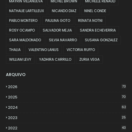
MAYRIN VILLANUEVA
MICHEL BROWN
MICHELLE RENAUD
NATHALIE LARTILLEUX
NICANDO DIAZ
NINEL CONDE
PABLO MONTERO
PAULINA GOTO
RENATA NOTNI
ROSY OCAMPO
SALVADOR MEJIA
SANDRA ECHEVERRIA
SARA MALDONADO
SILVIA NAVARRO
SUSANA GONZALEZ
THALIA
VALENTINO LANUS
VICTORIA RUFFO
WILLIAM LEVY
YADHIRA CARRILLO
ZURIA VEGA
ARQUIVO
2026
73
2025
70
2024
62
2023
25
2022
43