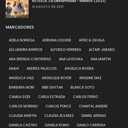
NOVELA: La Desalmada - México (2021)
AGOSTO 09, 2021
MARCADORES
ADELA NORIEGA
ADRIANA LOUVIER
AFRICA ZAVALA
ALEJANDRA BARROS
ALFONSO HERRERA
ALTAIR JARABO
ANA BRENDA CONTRERAS
ANA LAYEVSKA
ANA MARTIN
ANAHI
ANDRES PALACIOS
ANGELICA RIVERA
ANGELICA VALE
ANGELIQUE BOYER
ARIADNE DIAZ
BARBARA MORI
BIBI GAYTAN
BLANCA SOTO
CAMILA SODI
CARLA ESTRADA
CARLOS FERRO
CARLOS MORENO
CARLOS PONCE
CHANTAL ANDERE
CLAUDIA MARTIN
CLAUDIA ÁLVAREZ
DANIEL ARENAS
DANIELA CASTRO
DANIELA ROMO
DANILO CARRERA