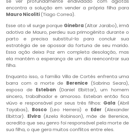
se ver profundamente endividado com agiotas
encontra a solução em vender a própria filha para
Mauro Nicoliti
(Tiago Correa).
Esse ato vil surge porque
Ginebra
(Altar Jarabo), irmã
adotiva de Mauro, perdeu sua primogênita durante o
parto e precisa substituí-la para concluir sua
estratégia de se apossar da fortuna de seu marido.
Essa ação deixa Paz em completa desolação, mas
ela mantém a esperança de um dia reencontrar sua
filha.
Enquanto isso, a família Villa de Cortés enfrenta uma
barra com a morte de
Berenice
(Sabrina Seara),
esposa de
Esteban
(Daniel Elbittar), um homem
sincero, trabalhador e amoroso. Esteban então fica
viúvo e responsável por seus três filhos:
Gala
(Abril
Tayabas),
Bosco
(Leo Herrera) e
Eder
(Alexander
Elbittar).
Elvira
(Azela Robinson), mãe de Berenice,
acredita que seu genro foi responsável pela morte de
sua filha, o que gera muitos conflitos entre eles.