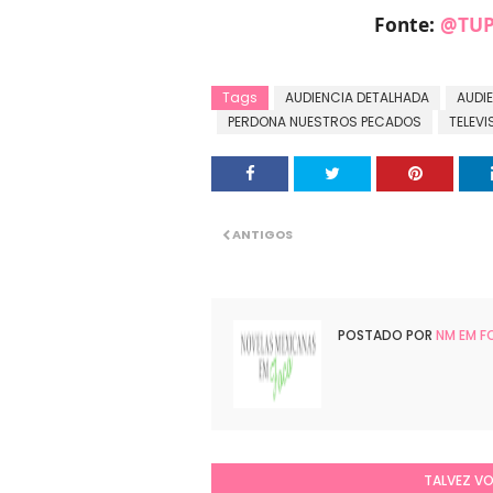
Fonte:
@TUP
Tags
AUDIENCIA DETALHADA
AUDI
PERDONA NUESTROS PECADOS
TELEVI
ANTIGOS
POSTADO POR
NM EM 
TALVEZ V