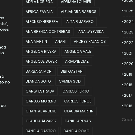
2026
ADELA NORIEGA
ADRIANA LOUVIER
2025
AFRICA ZAVALA
ALEJANDRA BARROS
los
2024
ALFONSO HERRERA
ALTAIR JARABO
te",
dores
ANA BRENDA CONTRERAS
ANA LAYEVSKA
2023
ANA MARTIN
ANAHI
ANDRES PALACIOS
2022
nca
ANGELICA RIVERA
ANGELICA VALE
io
2021
ANGELIQUE BOYER
ARIADNE DIAZ
2020
BARBARA MORI
BIBI GAYTAN
2019
erá
BLANCA SOTO
CAMILA SODI
to no
2018
CARLA ESTRADA
CARLOS FERRO
2017
CARLOS MORENO
CARLOS PONCE
 de
2016
CHANTAL ANDERE
CLAUDIA MARTIN
Cooki
CLAUDIA ÁLVAREZ
DANIEL ARENAS
DANIELA CASTRO
DANIELA ROMO