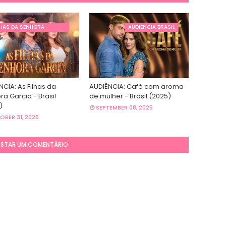
LHAS DA SENHORA
AUDIENCIA BRASIL
IA
CIA: As Filhas da
AUDIÊNCIA: Café com aroma
a Garcia - Brasil
de mulher - Brasil (2025)
)
SEPTEMBER 08, 2025
BER 31, 2025
STAR UM COMENTÁRIO