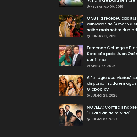
'Amanhã é para sempre'
FEVEREIRO 09, 2018
O SBT já recebeu capítu
dublados de "Amor Valen
saiba mais sobre dubla
JUNHO 12, 2026
Fernando Colunga e Bla
Soto são pais: Juan Osór
confirma
MAIO 23, 2025
A "trilogia das Marias" s
disponibilizada em agos
Globoplay
JULHO 28, 2026
NOVELA: Confira sinopse
"Guardián de mi vida"
JULHO 04, 2026