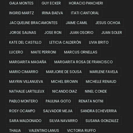
GALA MONTES
GUY ECKER
HORACIO PANCHERI
INGRID MARTZ
IRINA BAEVA
ITATI CANTORAL
JACQUELINE BRACAMONTES
JAIME CAMIL
JESUS OCHOA
JORGE SALINAS
JOSE RON
JUAN OSORIO
JUAN SOLER
KATE DEL CASTILLO
LETICIA CALDERÓN
LIVIA BRITO
LUCERO
MAITE PERRONI
MARCUS ORNELLAS
MARGARITA MAGAÑA
MARGARITA ROSA DE FRANCISCO
MARIO CIMARRO
MARJORIE DE SOUSA
MARLENE FAVELA
MAYRIN VILLANUEVA
MICHEL BROWN
MICHELLE RENAUD
NATHALIE LARTILLEUX
NICANDO DIAZ
NINEL CONDE
PABLO MONTERO
PAULINA GOTO
RENATA NOTNI
ROSY OCAMPO
SALVADOR MEJIA
SANDRA ECHEVERRIA
SARA MALDONADO
SILVIA NAVARRO
SUSANA GONZALEZ
THALIA
VALENTINO LANUS
VICTORIA RUFFO