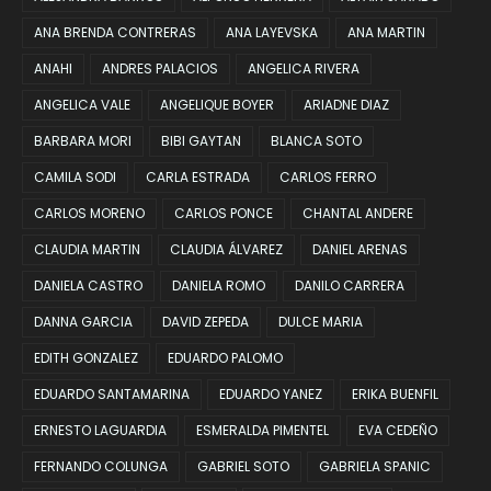
ANA BRENDA CONTRERAS
ANA LAYEVSKA
ANA MARTIN
ANAHI
ANDRES PALACIOS
ANGELICA RIVERA
ANGELICA VALE
ANGELIQUE BOYER
ARIADNE DIAZ
BARBARA MORI
BIBI GAYTAN
BLANCA SOTO
CAMILA SODI
CARLA ESTRADA
CARLOS FERRO
CARLOS MORENO
CARLOS PONCE
CHANTAL ANDERE
CLAUDIA MARTIN
CLAUDIA ÁLVAREZ
DANIEL ARENAS
DANIELA CASTRO
DANIELA ROMO
DANILO CARRERA
DANNA GARCIA
DAVID ZEPEDA
DULCE MARIA
EDITH GONZALEZ
EDUARDO PALOMO
EDUARDO SANTAMARINA
EDUARDO YANEZ
ERIKA BUENFIL
ERNESTO LAGUARDIA
ESMERALDA PIMENTEL
EVA CEDEÑO
FERNANDO COLUNGA
GABRIEL SOTO
GABRIELA SPANIC