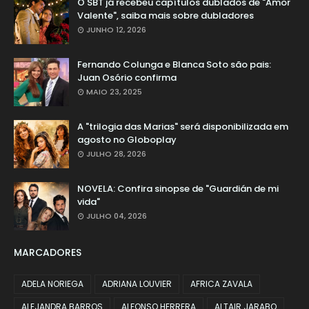
O SBT já recebeu capítulos dublados de "Amor
Valente", saiba mais sobre dubladores
JUNHO 12, 2026
Fernando Colunga e Blanca Soto são pais:
Juan Osório confirma
MAIO 23, 2025
A "trilogia das Marias" será disponibilizada em
agosto no Globoplay
JULHO 28, 2026
NOVELA: Confira sinopse de "Guardián de mi
vida"
JULHO 04, 2026
MARCADORES
ADELA NORIEGA
ADRIANA LOUVIER
AFRICA ZAVALA
ALEJANDRA BARROS
ALFONSO HERRERA
ALTAIR JARABO