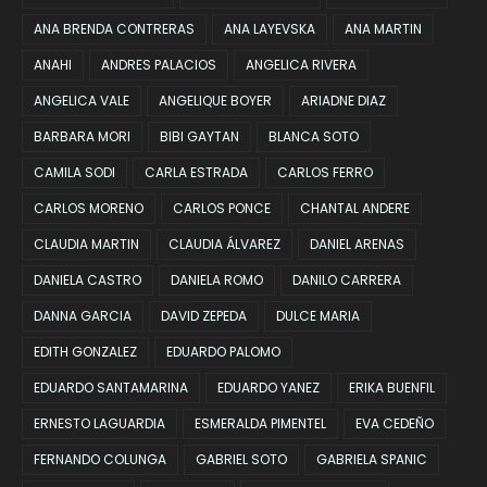
ANA BRENDA CONTRERAS
ANA LAYEVSKA
ANA MARTIN
ANAHI
ANDRES PALACIOS
ANGELICA RIVERA
ANGELICA VALE
ANGELIQUE BOYER
ARIADNE DIAZ
BARBARA MORI
BIBI GAYTAN
BLANCA SOTO
CAMILA SODI
CARLA ESTRADA
CARLOS FERRO
CARLOS MORENO
CARLOS PONCE
CHANTAL ANDERE
CLAUDIA MARTIN
CLAUDIA ÁLVAREZ
DANIEL ARENAS
DANIELA CASTRO
DANIELA ROMO
DANILO CARRERA
DANNA GARCIA
DAVID ZEPEDA
DULCE MARIA
EDITH GONZALEZ
EDUARDO PALOMO
EDUARDO SANTAMARINA
EDUARDO YANEZ
ERIKA BUENFIL
ERNESTO LAGUARDIA
ESMERALDA PIMENTEL
EVA CEDEÑO
FERNANDO COLUNGA
GABRIEL SOTO
GABRIELA SPANIC