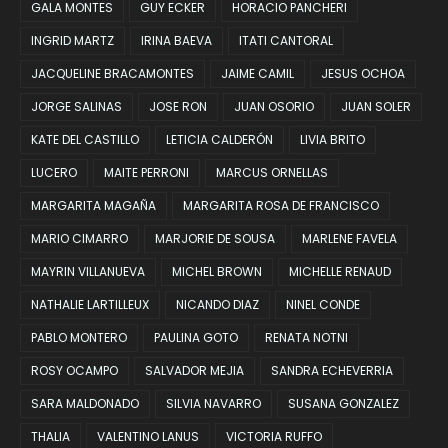
GALA MONTES
GUY ECKER
HORACIO PANCHERI
INGRID MARTZ
IRINA BAEVA
ITATI CANTORAL
JACQUELINE BRACAMONTES
JAIME CAMIL
JESUS OCHOA
JORGE SALINAS
JOSE RON
JUAN OSORIO
JUAN SOLER
KATE DEL CASTILLO
LETICIA CALDERÓN
LIVIA BRITO
LUCERO
MAITE PERRONI
MARCUS ORNELLAS
MARGARITA MAGAÑA
MARGARITA ROSA DE FRANCISCO
MARIO CIMARRO
MARJORIE DE SOUSA
MARLENE FAVELA
MAYRIN VILLANUEVA
MICHEL BROWN
MICHELLE RENAUD
NATHALIE LARTILLEUX
NICANDO DIAZ
NINEL CONDE
PABLO MONTERO
PAULINA GOTO
RENATA NOTNI
ROSY OCAMPO
SALVADOR MEJIA
SANDRA ECHEVERRIA
SARA MALDONADO
SILVIA NAVARRO
SUSANA GONZALEZ
THALIA
VALENTINO LANUS
VICTORIA RUFFO