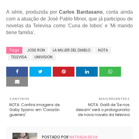
A série, produzida por
Carlos Bardasano
, conta ainda
com a atuação de José Pablo Minor, que já participou de
novelas da Televisa como 'Cuna de lobos' e 'Mi marido
tiene familia'.
Tags
JOSE RON
LA MUJER DEL DIABLO
NOTA
TELEVISA
UNIVISION
ANTIGOS
MAIS RECENTES
NOTA: Confira imagens de
NOTA: Galã de 'Se nos
Gaby Spanic em 'Corazón
deixam' será o protagonista
guerrero'
de nova novela da televisa
POSTADO POR
NATHALIA SILVA