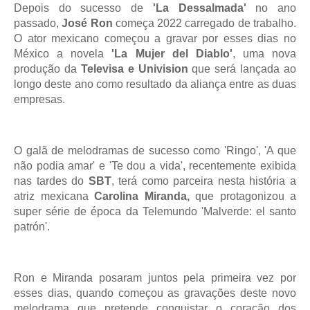
Depois do sucesso de
'La Dessalmada'
no ano
passado,
José Ron
começa 2022 carregado de trabalho.
O ator mexicano começou a gravar por esses dias no
México a novela
'La Mujer del Diablo'
, uma nova
produção da
Televisa e Univision
que será lançada ao
longo deste ano como resultado da aliança entre as duas
empresas.
O galã de melodramas de sucesso como 'Ringo', 'A que
não podia amar' e 'Te dou a vida', recentemente exibida
nas tardes do
SBT
, terá como parceira nesta história a
atriz mexicana
Carolina Miranda,
que protagonizou a
super série de época da Telemundo 'Malverde: el santo
patrón'.
Ron e Miranda posaram juntos pela primeira vez por
esses dias, quando começou as gravações deste novo
melodrama que pretende conquistar o coração dos