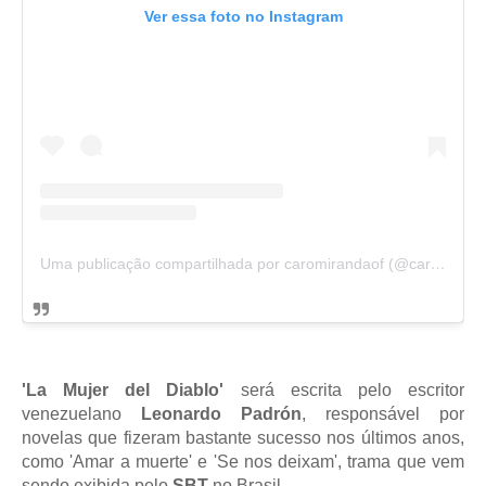
Ver essa foto no Instagram
Uma publicação compartilhada por caromirandaof (@caromirandaof)
'La Mujer del Diablo'
será escrita pelo escritor
venezuelano
Leonardo Padrón
, responsável por
novelas que fizeram bastante sucesso nos últimos anos,
como 'Amar a muerte' e 'Se nos deixam', trama que vem
sendo exibida pelo
SBT
no Brasil.