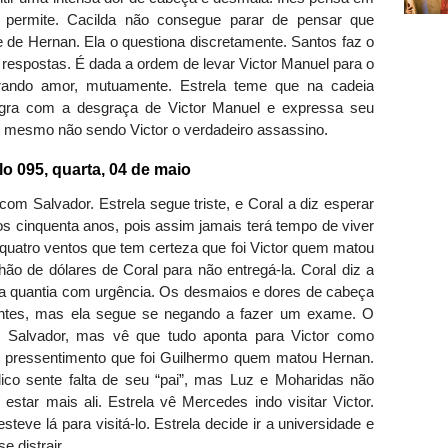
permite. Cacilda não consegue parar de pensar que
 de Hernan. Ela o questiona discretamente. Santos faz o
espostas. É dada a ordem de levar Victor Manuel para o
jurando amor, mutuamente. Estrela teme que na cadeia
legra com a desgraça de Victor Manuel e expressa seu
, mesmo não sendo Victor o verdadeiro assassino.
095, quarta, 04 de maio
com Salvador. Estrela segue triste, e Coral a diz esperar
s cinquenta anos, pois assim jamais terá tempo de viver
 quatro ventos que tem certeza que foi Victor quem matou
hão de dólares de Coral para não entregá-la. Coral diz a
a quantia com urgência. Os desmaios e dores de cabeça
entes, mas ela segue se negando a fazer um exame. O
 Salvador, mas vê que tudo aponta para Victor como
 pressentimento que foi Guilhermo quem matou Hernan.
ico sente falta de seu “pai”, mas Luz e Moharidas não
estar mais ali. Estrela vê Mercedes indo visitar Victor.
steve lá para visitá-lo. Estrela decide ir a universidade e
e distrair.