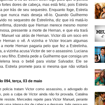
fortes dores de cabeça, mas está feliz, pois Estrela
 por trás de seu sequestro. Enquanto foge, Estrela
z que nunca mais deseja vê-lo. Quando Guilhermo
do no sequestro de Estrelinha, diz que irá matá-lo
onfirma, dizendo que Hernan merece mesmo morrer
ervosa, pressente a morte de Hernan, e que ela trará
r Manuel vai atrás de Hernan. Victor dá um soco em
 Hernan o vê. A vizinha e Victor trocam algumas
a morte Hernan pagaria pelo que fez a Estrelinha.
, a vizinha acusa Victor de ser o assassino. Luciana
u seu filho. Estrela pede a Guilhermo que consiga um
elena leva o bebê para visitar Salvador. Ele se
. Estrela promete para si mesma que não voltará
094, terça, 03 de maio
polícia tratam Victor como assassino, o advogado do
pois a culpa de Victor ainda não foi provada. Catalina
ele resiste. Mercedes repete para Victor Manuel, perante
entir uma intensa dor de cabeça e desmaia. Inês pensa em