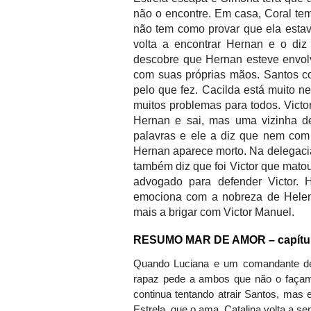
não o encontre. Em casa, Coral tem 
não tem como provar que ela estava
volta a encontrar Hernan e o di
descobre que Hernan esteve envolvi
com suas próprias mãos. Santos c
pelo que fez. Cacilda está muito n
muitos problemas para todos. Victo
Hernan e sai, mas uma vizinha de
palavras e ele a diz que nem com 
Hernan aparece morto. Na delegacia
também diz que foi Victor que mato
advogado para defender Victor. H
emociona com a nobreza de Helena
mais a brigar com Victor Manuel.
RESUMO MAR DE AMOR – capítulo 
Quando Luciana e um comandante de 
rapaz pede a ambos que não o façam, 
continua tentando atrair Santos, mas 
Estrela, que o ama. Catalina volta a s