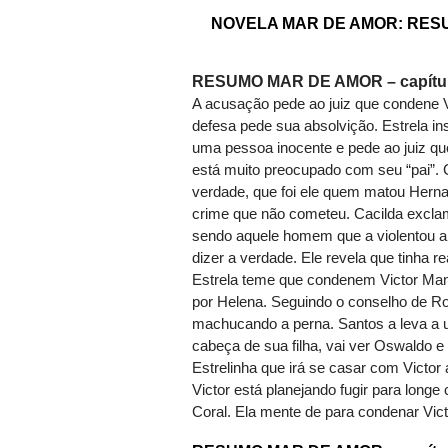
NOVELA MAR DE AMOR: RESUM
RESUMO MAR DE AMOR – capítulo
A acusação pede ao juiz que condene V
defesa pede sua absolvição. Estrela ins
uma pessoa inocente e pede ao juiz que 
está muito preocupado com seu “pai”. 
verdade, que foi ele quem matou Herna
crime que não cometeu. Cacilda excl
sendo aquele homem que a violentou a
dizer a verdade. Ele revela que tinha 
Estrela teme que condenem Victor Man
por Helena. Seguindo o conselho de Ro
machucando a perna. Santos a leva a 
cabeça de sua filha, vai ver Oswaldo e
Estrelinha que irá se casar com Victor
Victor está planejando fugir para long
Coral. Ela mente de para condenar Vic