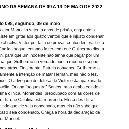
O DA SEMANA DE 09 A 13 DE MAIO DE 2022
 098, segunda, 09 de maio
ictor Manuel a setenta anos de prisão, enquanto a
iste em gritar aos quatro ventos que é injusto condenar
absolva Victor por falta de provas contundentes. Tilico
Cacilda segue tentando fazer com que Guilhermo diga a
n, para que um inocente não tenha que pagar por um
ama que Guilhermo na verdade nunca mudou e segue
nos atrás. Finalmente, Estrela convence Guilhermo a
realmente a intenção de matar Hernan, mas não o fez.
uel. O advogado de defesa de Victor está apaixonado
sélia, Oriana “sequestra” Santos, mas acaba caindo e
uma clínica. Moharidas, preocupado com as dores de
 o diz que Catalina está morrendo. Mercedes diz a
 ainda que ele seja condenado, mas ela não sabe que
e caso seja condenado. Chega a hora da declaração de
tor Manuel.