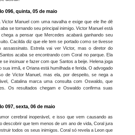
096, quinta, 05 de maio
 Victor Manuel com uma navalha e exige que ele lhe dê
ba se tornando seu principal inimigo. Victor Manuel está
 Ele chega a pensar que Mercedes acabará ganhando seu
ito. Cacilda diz que ele tem se portado como se tivesse
assassinato. Estrela vai ver Victor, mas o diretor do
, Santos acaba se encontrando com Coral no parque. Ela
 se insinuar e fazer com que Santos a beije. Helena joga
do sua irmã, e Oriana está humilhada e ferida. O advogado
so de Victor Manuel, mas ela, por despeito, se nega a
udável, Catalina marca uma consulta com Oswaldo, que
mes. Os resultados chegam e Oswaldo confirma suas
097, sexta, 06 de maio
umor cerebral inoperável, e isso que vem causando as
o descobrir que tem menos de um ano de vida, Coral jura
estruir todos os seus inimigos. Coral só revela a Leon que