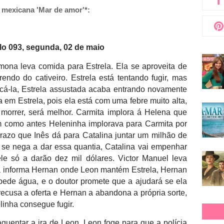
 mexicana 'Mar de amor'*
:
 093, segunda, 02 de maio
ona leva comida para Estrela. Ela se aproveita de
endo do cativeiro. Estrela está tentando fugir, mas
á-la, Estrela assustada acaba entrando novamente
 em Estrela, pois ela está com uma febre muito alta,
morrer, será melhor. Carmita implora á Helena que
m como antes Heleninha implorava para Carmita por
azo que Inês dá para Catalina juntar um milhão de
 se nega a dar essa quantia, Catalina vai empenhar
le só a darão dez mil dólares. Victor Manuel leva
a informa Hernan onde Leon mantém Estrela, Hernan
a pede água, e o doutor promete que a ajudará se ela
recusa a oferta e Hernan a abandona a própria sorte,
linha consegue fugir.
guentar a ira de Leon. Leon foge para que a polícia