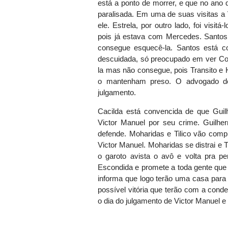
está a ponto de morrer, e que no ano qu
paralisada. Em uma de suas visitas a
ele. Estrela, por outro lado, foi vis
pois já estava com Mercedes. Santos
consegue esquecê-la. Santos está 
descuidada, só preocupado em ver Cor
la mas não consegue, pois Transito e H
o mantenham preso. O advogado de
julgamento.
Cacilda está convencida de que Gui
Victor Manuel por seu crime. Guilh
defende. Moharidas e Tilico vão com
Victor Manuel. Moharidas se distrai e T
o garoto avista o avô e volta pra pe
Escondida e promete a toda gente que
informa que logo terão uma casa para
possível vitória que terão com a con
o dia do julgamento de Victor Manuel 