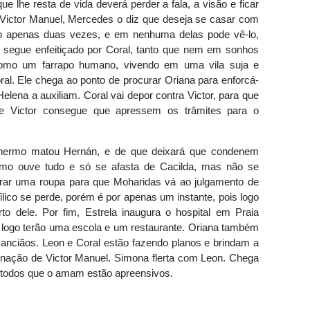
e lhe resta de vida deverá perder a fala, a visão e ficar
 Victor Manuel, Mercedes o diz que deseja se casar com
itá-lo apenas duas vezes, e em nenhuma delas pode vê-lo,
 segue enfeitiçado por Coral, tanto que nem em sonhos
como um farrapo humano, vivendo em uma vila suja e
al. Ele chega ao ponto de procurar Oriana para enforcá-
elena a auxiliam. Coral vai depor contra Victor, para que
 Victor consegue que apressem os trâmites para o
lhermo matou Hernán, e de que deixará que condenem
ermo ouve tudo e só se afasta de Cacilda, mas não se
prar uma roupa para que Moharidas vá ao julgamento de
ilico se perde, porém é por apenas um instante, pois logo
rto dele. Por fim, Estrela inaugura o hospital em Praia
 logo terão uma escola e um restaurante. Oriana também
 anciãos. Leon e Coral estão fazendo planos e brindam a
denação de Victor Manuel. Simona flerta com Leon. Chega
e todos que o amam estão apreensivos.