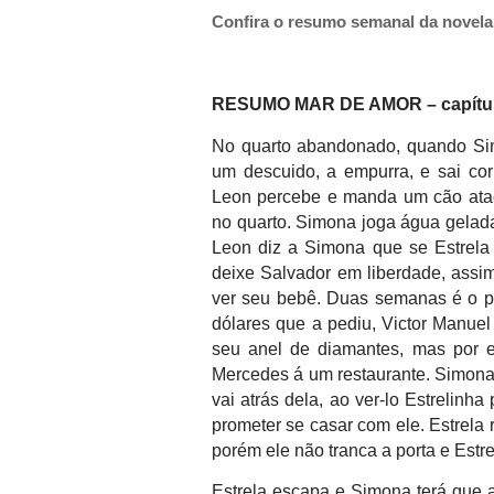
Confira o resumo semanal da novela
RESUMO MAR DE AMOR – capítulo
No quarto abandonado, quando Sim
um descuido, a empurra, e sai corr
Leon percebe e manda um cão atac
no quarto. Simona joga água gelada
Leon diz a Simona que se Estrela 
deixe Salvador em liberdade, assi
ver seu bebê. Duas semanas é o pr
dólares que a pediu, Victor Manuel
seu anel de diamantes, mas por e
Mercedes á um restaurante. Simon
vai atrás dela, ao ver-lo Estrelinh
prometer se casar com ele. Estrela 
porém ele não tranca a porta e Estre
Estrela escapa e Simona terá que a