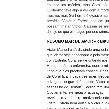
chamar um médico, mas Coral não 
Guilhermo teve algo a ver com a morte
mesmo, mas Guilhermo é evasivo nas r
presídio. Victor e Estrela seguem 
possam matar Victor. Catalina se a
desejo de que ele pague por seu crime
RESUMO MAR DE AMOR – capítulo 
Victor Manuel está dividindo uma cela 
que Victor seja condenado a pelo meno
com Estrela. Coral segue gritando aos
Hernan. Inês, a enfermeira, quer o mil
Leon que eles precisam conseguir ess
de Coral ficam cada vez mais frequ
advogado segue defendendo Victor e
assassino de Hernan. Cacilda tem um
Obviamente, ele nega a acusação. Til
revelam o verdadeiro motivo dele não 
Triste, Estrela nem avisa a Victor que e
seguir focada nos estudos, para tentar s