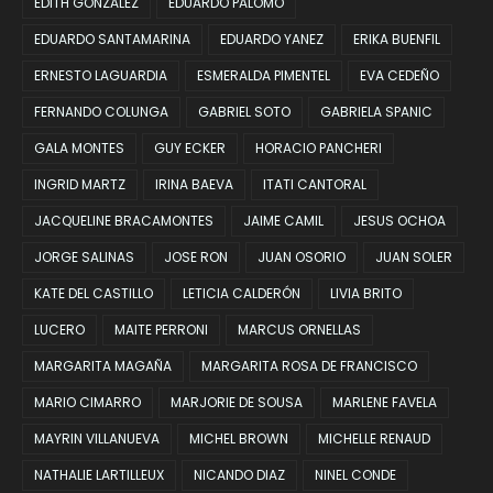
EDITH GONZALEZ
EDUARDO PALOMO
EDUARDO SANTAMARINA
EDUARDO YANEZ
ERIKA BUENFIL
ERNESTO LAGUARDIA
ESMERALDA PIMENTEL
EVA CEDEÑO
FERNANDO COLUNGA
GABRIEL SOTO
GABRIELA SPANIC
GALA MONTES
GUY ECKER
HORACIO PANCHERI
INGRID MARTZ
IRINA BAEVA
ITATI CANTORAL
JACQUELINE BRACAMONTES
JAIME CAMIL
JESUS OCHOA
JORGE SALINAS
JOSE RON
JUAN OSORIO
JUAN SOLER
KATE DEL CASTILLO
LETICIA CALDERÓN
LIVIA BRITO
LUCERO
MAITE PERRONI
MARCUS ORNELLAS
MARGARITA MAGAÑA
MARGARITA ROSA DE FRANCISCO
MARIO CIMARRO
MARJORIE DE SOUSA
MARLENE FAVELA
MAYRIN VILLANUEVA
MICHEL BROWN
MICHELLE RENAUD
NATHALIE LARTILLEUX
NICANDO DIAZ
NINEL CONDE