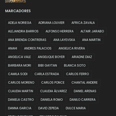
MARCADORES
ADELA NORIEGA
ADRIANA LOUVIER
AFRICA ZAVALA
ALEJANDRA BARROS
ALFONSO HERRERA
ALTAIR JARABO
ANA BRENDA CONTRERAS
ANA LAYEVSKA
ANA MARTIN
ANAHI
ANDRES PALACIOS
ANGELICA RIVERA
ANGELICA VALE
ANGELIQUE BOYER
ARIADNE DIAZ
BARBARA MORI
BIBI GAYTAN
BLANCA SOTO
CAMILA SODI
CARLA ESTRADA
CARLOS FERRO
CARLOS MORENO
CARLOS PONCE
CHANTAL ANDERE
CLAUDIA MARTIN
CLAUDIA ÁLVAREZ
DANIEL ARENAS
DANIELA CASTRO
DANIELA ROMO
DANILO CARRERA
DANNA GARCIA
DAVID ZEPEDA
DULCE MARIA