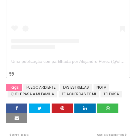
Uma publicação compartilhada por Alejandro Perez (@officialalejandropereznyc)
Tags
FUEGO ARDIENTE
LAS ESTRELLAS
NOTA
QUE LE PASA A MI FAMILIA
TE ACUERDAS DE MI
TELEVISA
ANTIGOS
MAIS RECENTES