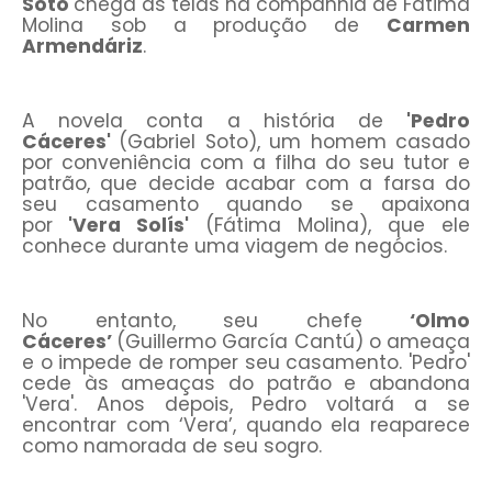
Soto
chega às telas na companhia de Fátima
Molina sob a produção de
Carmen
Armendáriz
.
A novela conta a história de
'Pedro
Cáceres'
(Gabriel Soto), um homem casado
por conveniência com a filha do seu tutor e
patrão, que decide acabar com a farsa do
seu casamento quando se apaixona
por
'Vera Solís'
(Fátima Molina), que ele
conhece durante uma viagem de negócios.
No entanto, seu chefe
‘Olmo
Cáceres’
(Guillermo García Cantú) o ameaça
e o impede de romper seu casamento. 'Pedro'
cede às ameaças do patrão e abandona
'Vera'. Anos depois, Pedro voltará a se
encontrar com ‘Vera’, quando ela reaparece
como namorada de seu sogro.