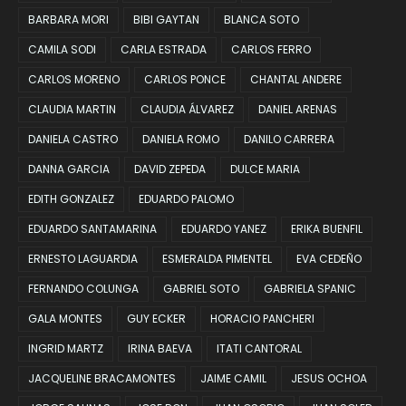
BARBARA MORI
BIBI GAYTAN
BLANCA SOTO
CAMILA SODI
CARLA ESTRADA
CARLOS FERRO
CARLOS MORENO
CARLOS PONCE
CHANTAL ANDERE
CLAUDIA MARTIN
CLAUDIA ÁLVAREZ
DANIEL ARENAS
DANIELA CASTRO
DANIELA ROMO
DANILO CARRERA
DANNA GARCIA
DAVID ZEPEDA
DULCE MARIA
EDITH GONZALEZ
EDUARDO PALOMO
EDUARDO SANTAMARINA
EDUARDO YANEZ
ERIKA BUENFIL
ERNESTO LAGUARDIA
ESMERALDA PIMENTEL
EVA CEDEÑO
FERNANDO COLUNGA
GABRIEL SOTO
GABRIELA SPANIC
GALA MONTES
GUY ECKER
HORACIO PANCHERI
INGRID MARTZ
IRINA BAEVA
ITATI CANTORAL
JACQUELINE BRACAMONTES
JAIME CAMIL
JESUS OCHOA