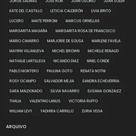
JORGE SALINAS
JOSE RON
JUAN OSORIO
JUAN SOLER
KATE DEL CASTILLO
LETICIA CALDERÓN
LIVIA BRITO
LUCERO
MAITE PERRONI
MARCUS ORNELLAS
MARGARITA MAGAÑA
MARGARITA ROSA DE FRANCISCO
MARIO CIMARRO
MARJORIE DE SOUSA
MARLENE FAVELA
MAYRIN VILLANUEVA
MICHEL BROWN
MICHELLE RENAUD
NATHALIE LARTILLEUX
NICANDO DIAZ
NINEL CONDE
PABLO MONTERO
PAULINA GOTO
RENATA NOTNI
ROSY OCAMPO
SALVADOR MEJIA
SANDRA ECHEVERRIA
SARA MALDONADO
SILVIA NAVARRO
SUSANA GONZALEZ
THALIA
VALENTINO LANUS
VICTORIA RUFFO
WILLIAM LEVY
YADHIRA CARRILLO
ZURIA VEGA
ARQUIVO