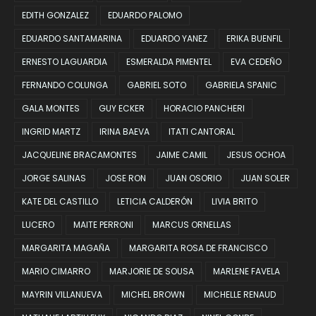
EDITH GONZALEZ
EDUARDO PALOMO
EDUARDO SANTAMARINA
EDUARDO YANEZ
ERIKA BUENFIL
ERNESTO LAGUARDIA
ESMERALDA PIMENTEL
EVA CEDEÑO
FERNANDO COLUNGA
GABRIEL SOTO
GABRIELA SPANIC
GALA MONTES
GUY ECKER
HORACIO PANCHERI
INGRID MARTZ
IRINA BAEVA
ITATI CANTORAL
JACQUELINE BRACAMONTES
JAIME CAMIL
JESUS OCHOA
JORGE SALINAS
JOSE RON
JUAN OSORIO
JUAN SOLER
KATE DEL CASTILLO
LETICIA CALDERÓN
LIVIA BRITO
LUCERO
MAITE PERRONI
MARCUS ORNELLAS
MARGARITA MAGAÑA
MARGARITA ROSA DE FRANCISCO
MARIO CIMARRO
MARJORIE DE SOUSA
MARLENE FAVELA
MAYRIN VILLANUEVA
MICHEL BROWN
MICHELLE RENAUD