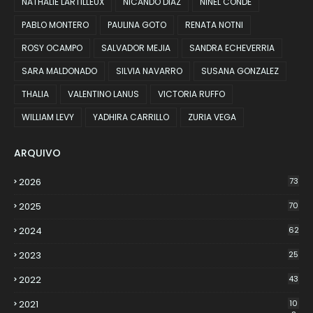
NATHALIE LARTILLEUX
NICANDO DIAZ
NINEL CONDE
PABLO MONTERO
PAULINA GOTO
RENATA NOTNI
ROSY OCAMPO
SALVADOR MEJIA
SANDRA ECHEVERRIA
SARA MALDONADO
SILVIA NAVARRO
SUSANA GONZALEZ
THALIA
VALENTINO LANUS
VICTORIA RUFFO
WILLIAM LEVY
YADHIRA CARRILLO
ZURIA VEGA
ARQUIVO
2026
73
2025
70
2024
62
2023
25
2022
43
2021
10