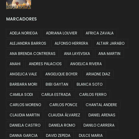
MARCADORES
ADELA NORIEGA
ADRIANA LOUVIER
AFRICA ZAVALA
ALEJANDRA BARROS
ALFONSO HERRERA
ALTAIR JARABO
ANA BRENDA CONTRERAS
ANA LAYEVSKA
ANA MARTIN
ANAHI
ANDRES PALACIOS
ANGELICA RIVERA
ANGELICA VALE
ANGELIQUE BOYER
ARIADNE DIAZ
BARBARA MORI
BIBI GAYTAN
BLANCA SOTO
CAMILA SODI
CARLA ESTRADA
CARLOS FERRO
CARLOS MORENO
CARLOS PONCE
CHANTAL ANDERE
CLAUDIA MARTIN
CLAUDIA ÁLVAREZ
DANIEL ARENAS
DANIELA CASTRO
DANIELA ROMO
DANILO CARRERA
DANNA GARCIA
DAVID ZEPEDA
DULCE MARIA