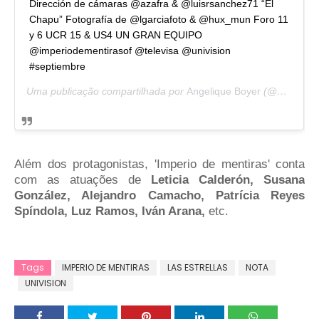
Dirección de cámaras @azafra & @luisrsanchez71 “El
Chapu” Fotografía de @lgarciafoto & @hux_mun Foro 11
y 6 UCR 15 & US4 UN GRAN EQUIPO
@imperiodementirasof @televisa @univision
#septiembre
Uma publicação compartilhada por
Angelique Boyer
(@angeliqueboyer) em
Além dos protagonistas, 'Imperio de mentiras' conta
com as atuações de
Leticia Calderón, Susana
González, Alejandro Camacho, Patrícia Reyes
Spíndola, Luz Ramos, Iván Arana,
etc.
Tags
IMPERIO DE MENTIRAS
LAS ESTRELLAS
NOTA
UNIVISION