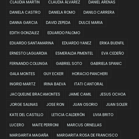
CLAUDIA MARTIN
CLAUDIA ÁLVAREZ
DANIEL ARENAS
DANIELA CASTRO
DANIELA ROMO
DANILO CARRERA
DANNA GARCIA
DAVID ZEPEDA
DULCE MARIA
EDITH GONZALEZ
EDUARDO PALOMO
EDUARDO SANTAMARINA
EDUARDO YANEZ
ERIKA BUENFIL
ERNESTO LAGUARDIA
ESMERALDA PIMENTEL
EVA CEDEÑO
FERNANDO COLUNGA
GABRIEL SOTO
GABRIELA SPANIC
GALA MONTES
GUY ECKER
HORACIO PANCHERI
INGRID MARTZ
IRINA BAEVA
ITATI CANTORAL
JACQUELINE BRACAMONTES
JAIME CAMIL
JESUS OCHOA
JORGE SALINAS
JOSE RON
JUAN OSORIO
JUAN SOLER
KATE DEL CASTILLO
LETICIA CALDERÓN
LIVIA BRITO
LUCERO
MAITE PERRONI
MARCUS ORNELLAS
MARGARITA MAGAÑA
MARGARITA ROSA DE FRANCISCO