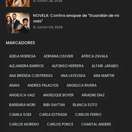
JULHO 28, 2026
NOVELA: Confira sinopse de "Guardián de mi
vida"
JULHO 04, 2026
MARCADORES
ADELA NORIEGA
ADRIANA LOUVIER
AFRICA ZAVALA
ALEJANDRA BARROS
ALFONSO HERRERA
ALTAIR JARABO
ANA BRENDA CONTRERAS
ANA LAYEVSKA
ANA MARTIN
ANAHI
ANDRES PALACIOS
ANGELICA RIVERA
ANGELICA VALE
ANGELIQUE BOYER
ARIADNE DIAZ
BARBARA MORI
BIBI GAYTAN
BLANCA SOTO
CAMILA SODI
CARLA ESTRADA
CARLOS FERRO
CARLOS MORENO
CARLOS PONCE
CHANTAL ANDERE