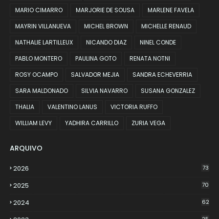
MARIO CIMARRO
MARJORIE DE SOUSA
MARLENE FAVELA
MAYRIN VILLANUEVA
MICHEL BROWN
MICHELLE RENAUD
NATHALIE LARTILLEUX
NICANDO DIAZ
NINEL CONDE
PABLO MONTERO
PAULINA GOTO
RENATA NOTNI
ROSY OCAMPO
SALVADOR MEJIA
SANDRA ECHEVERRIA
SARA MALDONADO
SILVIA NAVARRO
SUSANA GONZALEZ
THALIA
VALENTINO LANUS
VICTORIA RUFFO
WILLIAM LEVY
YADHIRA CARRILLO
ZURIA VEGA
ARQUIVO
2026
73
2025
70
2024
62
25