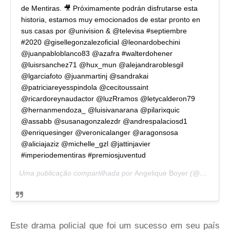
de Mentiras. 🎥 Próximamente podrán disfrutarse esta
historia, estamos muy emocionados de estar pronto en
sus casas por @univision & @televisa #septiembre
#2020 @gisellegonzalezoficial @leonardobechini
@juanpabloblanco83 @azafra #walterdohener
@luisrsanchez71 @hux_mun @alejandraroblesgil
@lgarciafoto @juanmartinj @sandrakai
@patriciareyesspindola @cecitoussaint
@ricardoreynaudactor @luzRramos @letycalderon79
@hernanmendoza_ @luisivanarana @pilarixquic
@assabb @susanagonzalezdr @andrespalaciosd1
@enriquesinger @veronicalanger @aragonsosa
@aliciajaziz @michelle_gzl @jattinjavier
#imperiodementiras #premiosjuventud
Uma publicação compartilhada por
Angelique Boyer
(@angeliqueboyer) em
Este drama policial que foi um sucesso em seu país