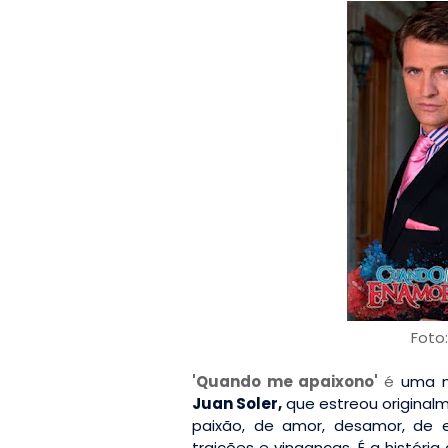
Foto
'Quando me apaixono'
é
uma n
Juan Soler,
que estreou original
paixão, de amor, desamor, de 
traições e vinganças. É a histó