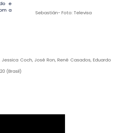
ndo e
com a
Sebastián- Foto: Televisa
er, Jessica Coch, José Ron, René Casados, Eduardo
20 (Brasil)