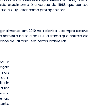
ida atualmente é a versão de 1998, que contou
illo e Guy Ecker como protagonistas.
riginalmente em 2010 na Televisa. E sempre esteve
a ser vista na tela do SBT, a trama que estreia dia
anos de "atraso" em terras brasileiras.
ra, a
pação
mais
a com
i. Ele
tulos
nagem
te ao
mante