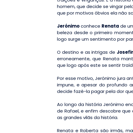
homem, que decide se vingar pela
que por motivos óbvios ela não s
Jerónimo
conhece
Renata
de um
beleza desde o primeiro moment
logo surge um sentimento por par
O destino e as intrigas de
Josefi
erroneamente, que Renata mant
que logo após este se sentir traíd
Por esse motivo, Jerónimo jura a
impune, e apesar do profundo a
decide fazê-la pagar pela dor qu
Ao longo da história Jerónimo e
de Rafael, e enfim descobre que 
as grandes vilãs da história.
Renata e Roberta são irmãs, m