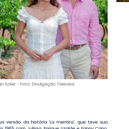
an Soler - Foto: Divulgação Televisa
versão da história 'La mentira', que teve sua
m 1965 com Julissa, Enrique Lizalde e Fanny Cano.