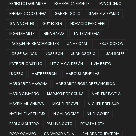
ERNESTO LAGUARDIA
ESMERALDA PIMENTEL
EVA CEDEÑO
FERNANDO COLUNGA
GABRIEL SOTO
GABRIELA SPANIC
GALA MONTES
GUY ECKER
HORACIO PANCHERI
INGRID MARTZ
IRINA BAEVA
ITATI CANTORAL
JACQUELINE BRACAMONTES
JAIME CAMIL
JESUS OCHOA
JORGE SALINAS
JOSE RON
JUAN OSORIO
JUAN SOLER
KATE DEL CASTILLO
LETICIA CALDERÓN
LIVIA BRITO
LUCERO
MAITE PERRONI
MARCUS ORNELLAS
MARGARITA MAGAÑA
MARGARITA ROSA DE FRANCISCO
MARIO CIMARRO
MARJORIE DE SOUSA
MARLENE FAVELA
MAYRIN VILLANUEVA
MICHEL BROWN
MICHELLE RENAUD
NATHALIE LARTILLEUX
NICANDO DIAZ
NINEL CONDE
PABLO MONTERO
PAULINA GOTO
RENATA NOTNI
ROSY OCAMPO
SALVADOR MEJIA
SANDRA ECHEVERRIA