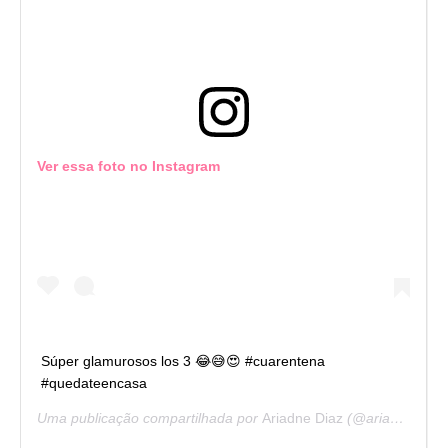
Ver essa foto no Instagram
Súper glamurosos los 3 😂😅😍 #cuarentena
#quedateencasa
Uma publicação compartilhada por
Ariadne Diaz
(@ariadne_diaz) em