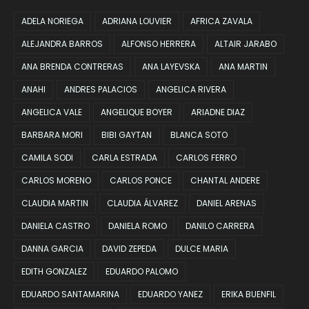
ADELA NORIEGA
ADRIANA LOUVIER
AFRICA ZAVALA
ALEJANDRA BARROS
ALFONSO HERRERA
ALTAIR JARABO
ANA BRENDA CONTRERAS
ANA LAYEVSKA
ANA MARTIN
ANAHI
ANDRES PALACIOS
ANGELICA RIVERA
ANGELICA VALE
ANGELIQUE BOYER
ARIADNE DIAZ
BARBARA MORI
BIBI GAYTAN
BLANCA SOTO
CAMILA SODI
CARLA ESTRADA
CARLOS FERRO
CARLOS MORENO
CARLOS PONCE
CHANTAL ANDERE
CLAUDIA MARTIN
CLAUDIA ÁLVAREZ
DANIEL ARENAS
DANIELA CASTRO
DANIELA ROMO
DANILO CARRERA
DANNA GARCIA
DAVID ZEPEDA
DULCE MARIA
EDITH GONZALEZ
EDUARDO PALOMO
EDUARDO SANTAMARINA
EDUARDO YANEZ
ERIKA BUENFIL