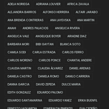
ADELA NORIEGA
ADRIANA LOUVIER
AFRICA ZAVALA
ALEJANDRA BARROS
ALFONSO HERRERA
ALTAIR JARABO
ANA BRENDA CONTRERAS
ANA LAYEVSKA
ANA MARTIN
ANAHI
ANDRES PALACIOS
ANGELICA RIVERA
ANGELICA VALE
ANGELIQUE BOYER
ARIADNE DIAZ
BARBARA MORI
BIBI GAYTAN
BLANCA SOTO
CAMILA SODI
CARLA ESTRADA
CARLOS FERRO
CARLOS MORENO
CARLOS PONCE
CHANTAL ANDERE
CLAUDIA MARTIN
CLAUDIA ÁLVAREZ
DANIEL ARENAS
DANIELA CASTRO
DANIELA ROMO
DANILO CARRERA
DANNA GARCIA
DAVID ZEPEDA
DULCE MARIA
EDITH GONZALEZ
EDUARDO PALOMO
EDUARDO SANTAMARINA
EDUARDO YANEZ
ERIKA BUENFIL
ERNESTO LAGUARDIA
ESMERALDA PIMENTEL
EVA CEDEÑO