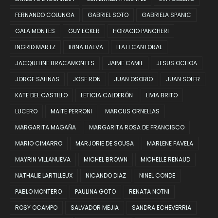
FERNANDO COLUNGA
GABRIEL SOTO
GABRIELA SPANIC
GALA MONTES
GUY ECKER
HORACIO PANCHERI
INGRID MARTZ
IRINA BAEVA
ITATI CANTORAL
JACQUELINE BRACAMONTES
JAIME CAMIL
JESUS OCHOA
JORGE SALINAS
JOSE RON
JUAN OSORIO
JUAN SOLER
KATE DEL CASTILLO
LETICIA CALDERÓN
LIVIA BRITO
LUCERO
MAITE PERRONI
MARCUS ORNELLAS
MARGARITA MAGAÑA
MARGARITA ROSA DE FRANCISCO
MARIO CIMARRO
MARJORIE DE SOUSA
MARLENE FAVELA
MAYRIN VILLANUEVA
MICHEL BROWN
MICHELLE RENAUD
NATHALIE LARTILLEUX
NICANDO DIAZ
NINEL CONDE
PABLO MONTERO
PAULINA GOTO
RENATA NOTNI
ROSY OCAMPO
SALVADOR MEJIA
SANDRA ECHEVERRIA