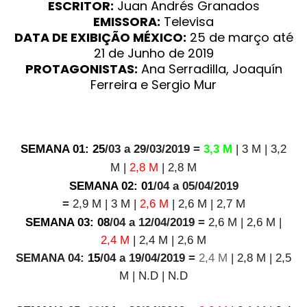
ESCRITOR:
Juan Andrés Granados
EMISSORA:
Televisa
DATA DE EXIBIÇÃO MÉXICO:
25 de março até
21 de Junho de 2019
PROTAGONISTAS:
Ana Serradilla, Joaquín
Ferreira e Sergio Mur
SEMANA 01: 25
/03 a 29/03/201
9 =
3,3 M
|
3 M
|
3,2
M
|
2,8
M
|
2,8 M
SEMANA 02: 01
/04 a 05/04/2019
=
2,9
M
| 3
M
|
2,6
M
|
2,6
M
| 2,7
M
SEMANA 03: 08
/04 a 12/04/2019 =
2,6
M
|
2,6
M
|
2,4
M
|
2,4
M
| 2,6 M
SE
M
ANA 04:
15
/04 a 19/04/2019 =
2,4 M
|
2,8 M
|
2,5
M
| N.D | N.D