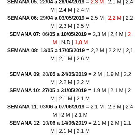
SE
M
ANA 05:
22
/04 a 26/04/2019 =
2,3 M
|
2,1 M
|
2,4
M
|
2,4 M
|
2,4 M
SE
M
ANA 06:
29
/04 a 03/05/2019 =
2,5 M
|
2,2 M
|
2,2
M
| 2,3 M |
2,5 M
SE
M
ANA
07
:
06
/05 a 10/05/2019 =
2,3 M
|
2,4 M
|
2
M
|
N.D
|
1,8 M
SE
M
ANA
08
:
13
/05 a 17/05/2019 =
2,2 M
|
2,2 M
|
2,1
M
| 2,1 M | 2.6 M
SE
M
ANA
09
:
20
/05 a 24/05/2019 =
2 M
|
1.9 M
|
2.2
M
| 2.2 M | 2.2 M
SE
M
ANA 1
0
:
27
/05 a 31/05/2019 =
1.9 M
|
2.1 M
|
2
M
| 2.1 M | 2.1 M
SE
M
ANA
11
:
03
/06 a 07/06/2019 =
2.1 M
|
2.3 M
|
2.4
M
| 2 M | 2.1 M
SE
M
ANA
12
:
1
0
/06 a 14/06/2019 =
2.1 M
|
2 M
|
2.1
M
| 2.1 M | 2.1 M