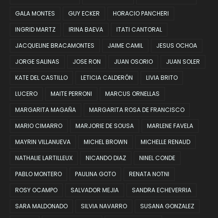
GALA MONTES
GUY ECKER
HORACIO PANCHERI
INGRID MARTZ
IRINA BAEVA
ITATI CANTORAL
JACQUELINE BRACAMONTES
JAIME CAMIL
JESUS OCHOA
JORGE SALINAS
JOSE RON
JUAN OSORIO
JUAN SOLER
KATE DEL CASTILLO
LETICIA CALDERÓN
LIVIA BRITO
LUCERO
MAITE PERRONI
MARCUS ORNELLAS
MARGARITA MAGAÑA
MARGARITA ROSA DE FRANCISCO
MARIO CIMARRO
MARJORIE DE SOUSA
MARLENE FAVELA
MAYRIN VILLANUEVA
MICHEL BROWN
MICHELLE RENAUD
NATHALIE LARTILLEUX
NICANDO DIAZ
NINEL CONDE
PABLO MONTERO
PAULINA GOTO
RENATA NOTNI
ROSY OCAMPO
SALVADOR MEJIA
SANDRA ECHEVERRIA
SARA MALDONADO
SILVIA NAVARRO
SUSANA GONZALEZ