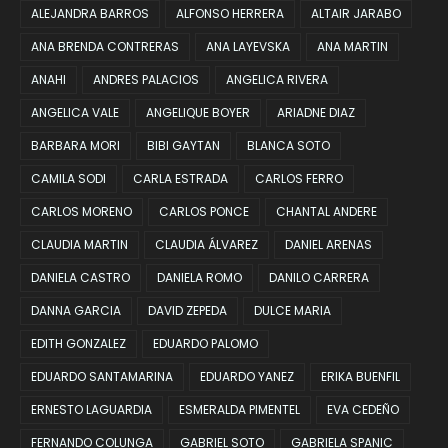
ALEJANDRA BARROS
ALFONSO HERRERA
ALTAIR JARABO
ANA BRENDA CONTRERAS
ANA LAYEVSKA
ANA MARTIN
ANAHI
ANDRES PALACIOS
ANGELICA RIVERA
ANGELICA VALE
ANGELIQUE BOYER
ARIADNE DIAZ
BARBARA MORI
BIBI GAYTAN
BLANCA SOTO
CAMILA SODI
CARLA ESTRADA
CARLOS FERRO
CARLOS MORENO
CARLOS PONCE
CHANTAL ANDERE
CLAUDIA MARTIN
CLAUDIA ÁLVAREZ
DANIEL ARENAS
DANIELA CASTRO
DANIELA ROMO
DANILO CARRERA
DANNA GARCIA
DAVID ZEPEDA
DULCE MARIA
EDITH GONZALEZ
EDUARDO PALOMO
EDUARDO SANTAMARINA
EDUARDO YANEZ
ERIKA BUENFIL
ERNESTO LAGUARDIA
ESMERALDA PIMENTEL
EVA CEDEÑO
FERNANDO COLUNGA
GABRIEL SOTO
GABRIELA SPANIC