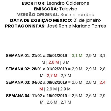
ESCRITOR:
Leandro Calderone
EMISSORA:
Televisa
VERSÃO ORIGINAL:
Sos mi hombre
DATA DE EXIBIÇÃO MÉXICO:
21 de janeiro
PROTAGONISTAS:
José Ron e Mariana Torres
SEMANA 01: 2
1/01 a 25/01/2019 =
3,1 M
| 2,9 M
|
3,1
M
|
2,8 M
|
3 M
SEMANA 02: 28
/01 a 01/02/2019 =
2,9 M
|
2,9 M
|
2,8
M
|
2,7 M
|
2,7 M
SEMANA 03: 0
4/02 a 08/02/2019 =
2,6 M
|
2,8 M
|
2,4
M
|
2,9 M
|
2,9 M
SEMANA 04: 1
1/02 a 15/02/2019 =
2,5 M | 2,6 M | 2,9
M | 2,6 M | 2,7 M