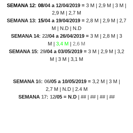
SEMANA 12: 08
/04 a 12/04/2019 =
3
M
| 2,9
M
| 3
M
|
2,9
M
| 2,7 M
SE
M
ANA 13:
15
/04 a 19/04/2019 =
2,8 M
|
2,9 M
|
2,7
M
| N.D | N.D
SE
M
ANA 14:
22
/04 a 26/04/2019 =
3 M
|
2,8 M
|
3
M
|
3,4 M
|
2,6 M
SE
M
ANA 15:
29
/04 a 03/05/2019 =
3 M
|
2,9 M
|
3,2
M
| 3 M |
3,1 M
SE
M
ANA 1
6
:
06
/05 a 10/05/2019 =
3,2 M
|
3 M
|
2,7
M
|
N.D
|
2.4 M
SE
M
ANA
17
:
12
/05 =
N.D
|
##
|
##
|
##
|
##