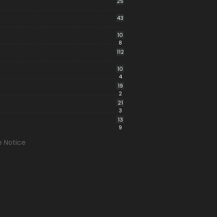
25
43
10
8
112
10
4
19
2
21
3
13
9
e Notice