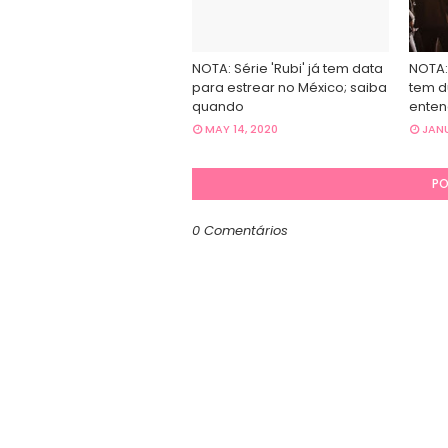
NOTA: Série 'Rubi' já tem data
NOTA:
para estrear no México; saiba
tem d
quando
ente
MAY 14, 2020
JANU
PO
0 Comentários