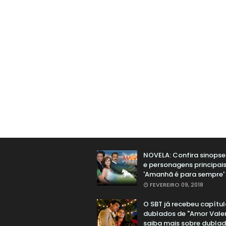
NOVELA: Confira sinopse 
e personagens principai
'Amanhã é para sempre'
FEVEREIRO 09, 2018
O SBT já recebeu capítu
dublados de "Amor Valen
saiba mais sobre dubla