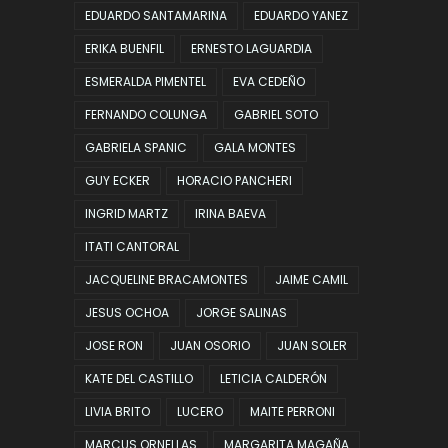
EDUARDO SANTAMARINA
EDUARDO YANEZ
ERIKA BUENFIL
ERNESTO LAGUARDIA
ESMERALDA PIMENTEL
EVA CEDEÑO
FERNANDO COLUNGA
GABRIEL SOTO
GABRIELA SPANIC
GALA MONTES
GUY ECKER
HORACIO PANCHERI
INGRID MARTZ
IRINA BAEVA
ITATI CANTORAL
JACQUELINE BRACAMONTES
JAIME CAMIL
JESUS OCHOA
JORGE SALINAS
JOSE RON
JUAN OSORIO
JUAN SOLER
KATE DEL CASTILLO
LETICIA CALDERÓN
LIVIA BRITO
LUCERO
MAITE PERRONI
MARCUS ORNELLAS
MARGARITA MAGAÑA