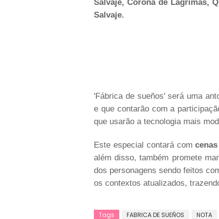
Salvaje, Corona de Lágrimas, Q
Salvaje.
'Fábrica de sueños' será uma ant
e que contarão com a participaçã
que usarão a tecnologia mais mod
Este especial contará com
cenas
além disso, também promete man
dos personagens sendo feitos co
os contextos atualizados, trazen
Tags
FABRICA DE SUEÑOS
NOTA