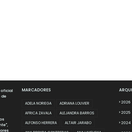
MARCADORES
ARQU
oficial
s de
2026
ADELA NORIEGA
ADRIANA LOUVIER
2025
AFRICA ZAVALA
ALEJANDRA BARROS
los
2024
ALFONSO HERRERA
ALTAIR JARABO
te",
dores