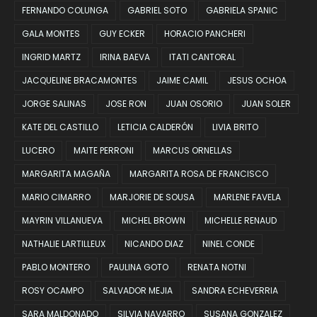
FERNANDO COLUNGA
GABRIEL SOTO
GABRIELA SPANIC
GALA MONTES
GUY ECKER
HORACIO PANCHERI
INGRID MARTZ
IRINA BAEVA
ITATI CANTORAL
JACQUELINE BRACAMONTES
JAIME CAMIL
JESUS OCHOA
JORGE SALINAS
JOSE RON
JUAN OSORIO
JUAN SOLER
KATE DEL CASTILLO
LETICIA CALDERÓN
LIVIA BRITO
LUCERO
MAITE PERRONI
MARCUS ORNELLAS
MARGARITA MAGAÑA
MARGARITA ROSA DE FRANCISCO
MARIO CIMARRO
MARJORIE DE SOUSA
MARLENE FAVELA
MAYRIN VILLANUEVA
MICHEL BROWN
MICHELLE RENAUD
NATHALIE LARTILLEUX
NICANDO DIAZ
NINEL CONDE
PABLO MONTERO
PAULINA GOTO
RENATA NOTNI
ROSY OCAMPO
SALVADOR MEJIA
SANDRA ECHEVERRIA
SARA MALDONADO
SILVIA NAVARRO
SUSANA GONZALEZ