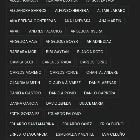
ADELA NORIEGA
ADRIANA LOUVIER
AFRICA ZAVALA
ALEJANDRA BARROS
ALFONSO HERRERA
ALTAIR JARABO
ANA BRENDA CONTRERAS
ANA LAYEVSKA
ANA MARTIN
ANAHI
ANDRES PALACIOS
ANGELICA RIVERA
ANGELICA VALE
ANGELIQUE BOYER
ARIADNE DIAZ
BARBARA MORI
BIBI GAYTAN
BLANCA SOTO
CAMILA SODI
CARLA ESTRADA
CARLOS FERRO
CARLOS MORENO
CARLOS PONCE
CHANTAL ANDERE
CLAUDIA MARTIN
CLAUDIA ÁLVAREZ
DANIEL ARENAS
DANIELA CASTRO
DANIELA ROMO
DANILO CARRERA
DANNA GARCIA
DAVID ZEPEDA
DULCE MARIA
EDITH GONZALEZ
EDUARDO PALOMO
EDUARDO SANTAMARINA
EDUARDO YANEZ
ERIKA BUENFIL
ERNESTO LAGUARDIA
ESMERALDA PIMENTEL
EVA CEDEÑO