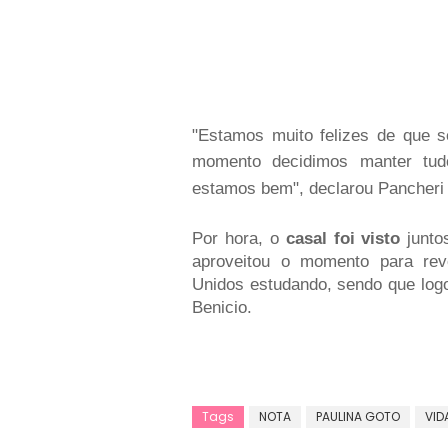
"Estamos muito felizes de que 
momento decidimos manter tud
estamos bem", declarou Pancheri e
Por hora, o
casal foi visto
junto
aproveitou o momento para re
Unidos estudando, sendo que logo 
Benicio.
Tags
NOTA
PAULINA GOTO
VID