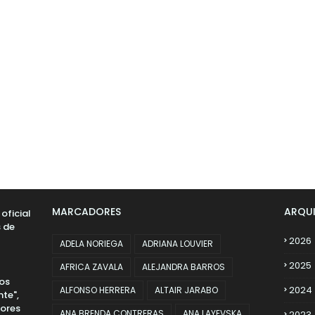
MARCADORES
ARQU
oficial
s de
2026
ADELA NORIEGA
ADRIANA LOUVIER
2025
AFRICA ZAVALA
ALEJANDRA BARROS
los
2024
ALFONSO HERRERA
ALTAIR JARABO
te",
dores
ANA BRENDA CONTRERAS
ANA LAYEVSKA
2023