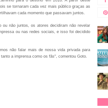
minho para o destino' em 2016. A partir deste
ois se tornaram cada vez mais público graças as
artilhavam cada momento que passavam juntos.
 ou não juntos, os atores decidiram não revelar
ressa ou nas redes sociais, e isso foi decidido
imos não falar mais de nossa vida privada para
 tanto a imprensa como os fãs", comentou Goto.