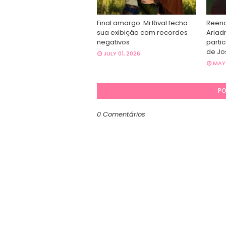
Final amargo: Mi Rival fecha
Reenc
sua exibição com recordes
Ariad
negativos
parti
de Jo
JULY 01, 2026
MAY 
PO
0 Comentários