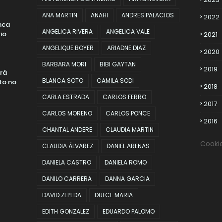
ANA MARTIN
ANAHI
ANDRES PALACIOS
2022
nca
ANGELICA RIVERA
ANGELICA VALE
io
2021
ANGELIQUE BOYER
ARIADNE DIAZ
2020
BARBARA MORI
BIBI GAYTAN
2019
erá
BLANCA SOTO
CAMILA SODI
to no
2018
CARLA ESTRADA
CARLOS FERRO
2017
CARLOS MORENO
CARLOS PONCE
2016
CHANTAL ANDERE
CLAUDIA MARTIN
Cooki
CLAUDIA ÁLVAREZ
DANIEL ARENAS
DANIELA CASTRO
DANIELA ROMO
DANILO CARRERA
DANNA GARCIA
DAVID ZEPEDA
DULCE MARIA
EDITH GONZALEZ
EDUARDO PALOMO