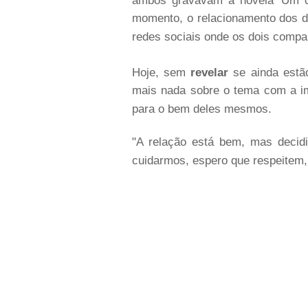
ambos gravavam a novela 'Um ca
momento, o relacionamento dos d
redes sociais onde os dois comp
Hoje, sem
revelar
se ainda estão
mais nada sobre o tema com a imp
para o bem deles mesmos.
"A relação está bem, mas decid
cuidarmos, espero que respeitem,