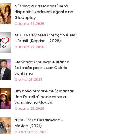
A "trilogia das Marias" será
disponibilizada em agosto no
Globoplay
JULHO 28, 2026
AUDIÊNCIA: Meu Coração é Teu
- Brasil (Reprise - 2026)
JULHO 29, 2026
Fernando Colunga e Blanca
Soto são pais: Juan Osório
confirma
MAIO 23, 2025
Um novo remake de "Alcanzar
Una Estrella" pode estar a
caminho no México
JULHO 25, 2026
NOVELA: La Desalmada -
México (2021)
AGOSTO 09, 2021