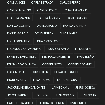
CAMILA SODI
CARLA ESTRADA
CARLOS FERRO
CARLOS MORENO
CARLOS PONCE
CHANTAL ANDERE
CLAUDIA MARTIN
CLAUDIA ÁLVAREZ
DANIEL ARENAS
DANIELA CASTRO
DANIELA ROMO
DANILO CARRERA
DANNA GARCIA
DAVID ZEPEDA
DULCE MARIA
EDITH GONZALEZ
EDUARDO PALOMO
EDUARDO SANTAMARINA
EDUARDO YANEZ
ERIKA BUENFIL
ERNESTO LAGUARDIA
ESMERALDA PIMENTEL
EVA CEDEÑO
FERNANDO COLUNGA
GABRIEL SOTO
GABRIELA SPANIC
GALA MONTES
GUY ECKER
HORACIO PANCHERI
INGRID MARTZ
IRINA BAEVA
ITATI CANTORAL
JACQUELINE BRACAMONTES
JAIME CAMIL
JESUS OCHOA
JORGE SALINAS
JOSE RON
JUAN OSORIO
JUAN SOLER
KATE DEL CASTILLO
LETICIA CALDERÓN
LIVIA BRITO