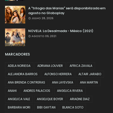
A "trilogia das Marias" será disponibilizada em
agosto no Globoplay
JULHO 28, 2026
NOVELA: La Desalmada - México (2021)
AGOSTO 09, 2021
MARCADORES
ADELA NORIEGA
ADRIANA LOUVIER
AFRICA ZAVALA
ALEJANDRA BARROS
ALFONSO HERRERA
ALTAIR JARABO
ANA BRENDA CONTRERAS
ANA LAYEVSKA
ANA MARTIN
ANAHI
ANDRES PALACIOS
ANGELICA RIVERA
ANGELICA VALE
ANGELIQUE BOYER
ARIADNE DIAZ
BARBARA MORI
BIBI GAYTAN
BLANCA SOTO