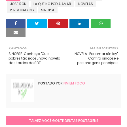
JOSE RON
LA QUE NO PODIA AMAR
NOVELAS
PERSONAGENS
SINOPSE
ANTIGOS
MAIS RECENTES
SINOPSE: Conheça 'Que
NOVELA: 'Por amar sín ley';
pobres tão ricos', nova novela
Confira sinopse e
das tardes do SBT
personagens principais
POSTADO POR
NM EM FOCO
TALVEZ VOCÊ GOSTE DESTAS POSTAGENS