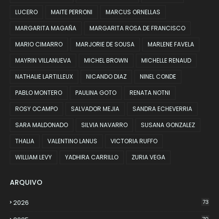
LUCERO
MAITE PERRONI
MARCUS ORNELLAS
MARGARITA MAGAÑA
MARGARITA ROSA DE FRANCISCO
MARIO CIMARRO
MARJORIE DE SOUSA
MARLENE FAVELA
MAYRIN VILLANUEVA
MICHEL BROWN
MICHELLE RENAUD
NATHALIE LARTILLEUX
NICANDO DIAZ
NINEL CONDE
PABLO MONTERO
PAULINA GOTO
RENATA NOTNI
ROSY OCAMPO
SALVADOR MEJIA
SANDRA ECHEVERRIA
SARA MALDONADO
SILVIA NAVARRO
SUSANA GONZALEZ
THALIA
VALENTINO LANUS
VICTORIA RUFFO
WILLIAM LEVY
YADHIRA CARRILLO
ZURIA VEGA
ARQUIVO
2026
73