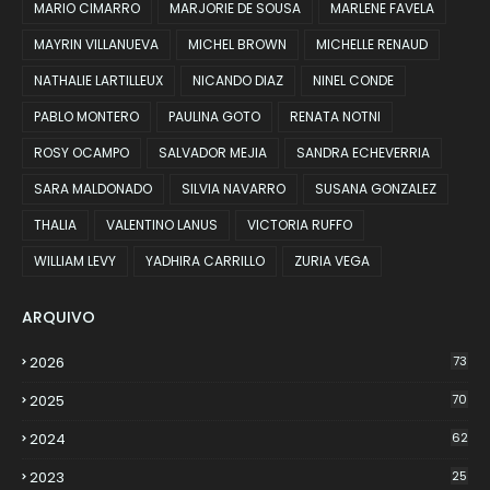
MARIO CIMARRO
MARJORIE DE SOUSA
MARLENE FAVELA
MAYRIN VILLANUEVA
MICHEL BROWN
MICHELLE RENAUD
NATHALIE LARTILLEUX
NICANDO DIAZ
NINEL CONDE
PABLO MONTERO
PAULINA GOTO
RENATA NOTNI
ROSY OCAMPO
SALVADOR MEJIA
SANDRA ECHEVERRIA
SARA MALDONADO
SILVIA NAVARRO
SUSANA GONZALEZ
THALIA
VALENTINO LANUS
VICTORIA RUFFO
WILLIAM LEVY
YADHIRA CARRILLO
ZURIA VEGA
ARQUIVO
2026
73
2025
70
2024
62
2023
25