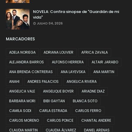
NOVELA: Confira sinopse de "Guardián de mi
vida"
JULHO 04, 2026
MARCADORES
ADELA NORIEGA
ADRIANA LOUVIER
AFRICA ZAVALA
ALEJANDRA BARROS
ALFONSO HERRERA
ALTAIR JARABO
ANA BRENDA CONTRERAS
ANA LAYEVSKA
ANA MARTIN
ANAHI
ANDRES PALACIOS
ANGELICA RIVERA
ANGELICA VALE
ANGELIQUE BOYER
ARIADNE DIAZ
BARBARA MORI
BIBI GAYTAN
BLANCA SOTO
CAMILA SODI
CARLA ESTRADA
CARLOS FERRO
CARLOS MORENO
CARLOS PONCE
CHANTAL ANDERE
CLAUDIA MARTIN
CLAUDIA ÁLVAREZ
DANIEL ARENAS