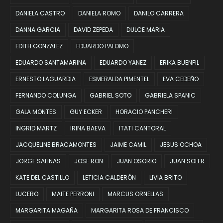
DANIELA CASTRO
DANIELA ROMO
DANILO CARRERA
DANNA GARCIA
DAVID ZEPEDA
DULCE MARIA
EDITH GONZALEZ
EDUARDO PALOMO
EDUARDO SANTAMARINA
EDUARDO YANEZ
ERIKA BUENFIL
ERNESTO LAGUARDIA
ESMERALDA PIMENTEL
EVA CEDEÑO
FERNANDO COLUNGA
GABRIEL SOTO
GABRIELA SPANIC
GALA MONTES
GUY ECKER
HORACIO PANCHERI
INGRID MARTZ
IRINA BAEVA
ITATI CANTORAL
JACQUELINE BRACAMONTES
JAIME CAMIL
JESUS OCHOA
JORGE SALINAS
JOSE RON
JUAN OSORIO
JUAN SOLER
KATE DEL CASTILLO
LETICIA CALDERÓN
LIVIA BRITO
LUCERO
MAITE PERRONI
MARCUS ORNELLAS
MARGARITA MAGAÑA
MARGARITA ROSA DE FRANCISCO