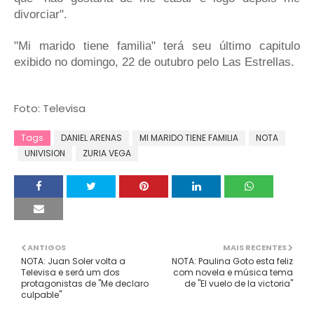
divorciar".
"Mi marido tiene familia" terá seu último capitulo
exibido no domingo, 22 de outubro pelo Las Estrellas.
Foto: Televisa
Tags
DANIEL ARENAS
MI MARIDO TIENE FAMILIA
NOTA
UNIVISION
ZURIA VEGA
ANTIGOS
MAIS RECENTES
NOTA: Juan Soler volta a
NOTA: Paulina Goto esta feliz
Televisa e será um dos
com novela e música tema
protagonistas de "Me declaro
de "El vuelo de la victoria"
culpable"