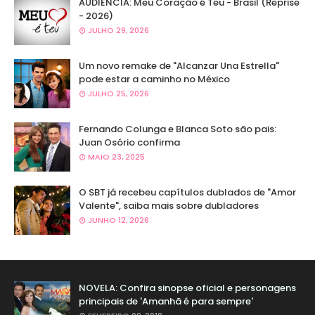
AUDIÊNCIA: Meu Coração é Teu - Brasil (Reprise
- 2026)
JULHO 29, 2026
Um novo remake de "Alcanzar Una Estrella"
pode estar a caminho no México
JULHO 25, 2026
Fernando Colunga e Blanca Soto são pais:
Juan Osório confirma
MAIO 23, 2025
O SBT já recebeu capítulos dublados de "Amor
Valente", saiba mais sobre dubladores
JUNHO 12, 2026
NOVELA: Confira sinopse oficial e personagens
principais de 'Amanhã é para sempre'