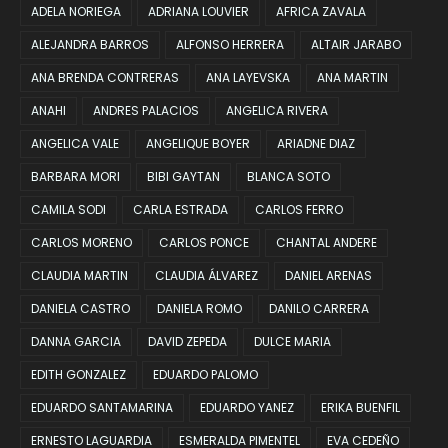
ADELA NORIEGA
ADRIANA LOUVIER
AFRICA ZAVALA
ALEJANDRA BARROS
ALFONSO HERRERA
ALTAIR JARABO
ANA BRENDA CONTRERAS
ANA LAYEVSKA
ANA MARTIN
ANAHI
ANDRES PALACIOS
ANGELICA RIVERA
ANGELICA VALE
ANGELIQUE BOYER
ARIADNE DIAZ
BARBARA MORI
BIBI GAYTAN
BLANCA SOTO
CAMILA SODI
CARLA ESTRADA
CARLOS FERRO
CARLOS MORENO
CARLOS PONCE
CHANTAL ANDERE
CLAUDIA MARTIN
CLAUDIA ÁLVAREZ
DANIEL ARENAS
DANIELA CASTRO
DANIELA ROMO
DANILO CARRERA
DANNA GARCIA
DAVID ZEPEDA
DULCE MARIA
EDITH GONZALEZ
EDUARDO PALOMO
EDUARDO SANTAMARINA
EDUARDO YANEZ
ERIKA BUENFIL
ERNESTO LAGUARDIA
ESMERALDA PIMENTEL
EVA CEDEÑO