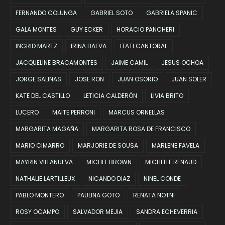
FERNANDO COLUNGA
GABRIEL SOTO
GABRIELA SPANIC
GALA MONTES
GUY ECKER
HORACIO PANCHERI
INGRID MARTZ
IRINA BAEVA
ITATI CANTORAL
JACQUELINE BRACAMONTES
JAIME CAMIL
JESUS OCHOA
JORGE SALINAS
JOSE RON
JUAN OSORIO
JUAN SOLER
KATE DEL CASTILLO
LETICIA CALDERÓN
LIVIA BRITO
LUCERO
MAITE PERRONI
MARCUS ORNELLAS
MARGARITA MAGAÑA
MARGARITA ROSA DE FRANCISCO
MARIO CIMARRO
MARJORIE DE SOUSA
MARLENE FAVELA
MAYRIN VILLANUEVA
MICHEL BROWN
MICHELLE RENAUD
NATHALIE LARTILLEUX
NICANDO DIAZ
NINEL CONDE
PABLO MONTERO
PAULINA GOTO
RENATA NOTNI
ROSY OCAMPO
SALVADOR MEJIA
SANDRA ECHEVERRIA