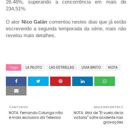
26.46%, superando a
concorrência
em mais de
234,51%.
O ator
Nico Galán
comentou nestes dias que já estão
escrevendo a segunda temporada da série, mais não
revelou mais detalhes.
Tags
LA PILOTO
LAS ESTRELLAS
LIVIA BRITO
NOTA
ANTIGOS
MAIS RECENTES
NOTA: Fernando Colunga não
NOTA: Atriz de "El vuelo de la
é mais exclusivo da Televisa
victoria" sofre acidente nas
gravações