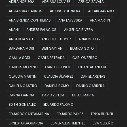
ADELA NORIEGA
ADRIANA LOUVIER
AFRICA ZAVALA
ALEJANDRA BARROS
ALFONSO HERRERA
ALTAIR JARABO
ANA BRENDA CONTRERAS
ANA LAYEVSKA
ANA MARTIN
ANAHI
ANDRES PALACIOS
ANGELICA RIVERA
ANGELICA VALE
ANGELIQUE BOYER
ARIADNE DIAZ
BARBARA MORI
BIBI GAYTAN
BLANCA SOTO
CAMILA SODI
CARLA ESTRADA
CARLOS FERRO
CARLOS MORENO
CARLOS PONCE
CHANTAL ANDERE
CLAUDIA MARTIN
CLAUDIA ÁLVAREZ
DANIEL ARENAS
DANIELA CASTRO
DANIELA ROMO
DANILO CARRERA
DANNA GARCIA
DAVID ZEPEDA
DULCE MARIA
EDITH GONZALEZ
EDUARDO PALOMO
EDUARDO SANTAMARINA
EDUARDO YANEZ
ERIKA BUENFIL
ERNESTO LAGUARDIA
ESMERALDA PIMENTEL
EVA CEDEÑO