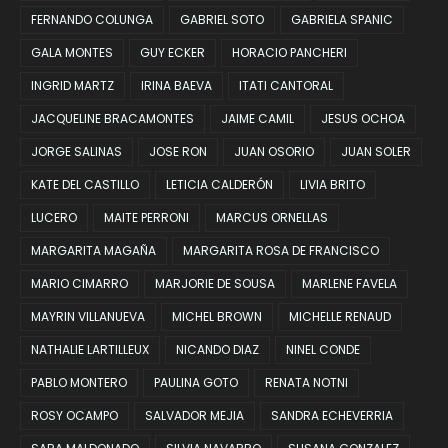
FERNANDO COLUNGA
GABRIEL SOTO
GABRIELA SPANIC
GALA MONTES
GUY ECKER
HORACIO PANCHERI
INGRID MARTZ
IRINA BAEVA
ITATI CANTORAL
JACQUELINE BRACAMONTES
JAIME CAMIL
JESUS OCHOA
JORGE SALINAS
JOSE RON
JUAN OSORIO
JUAN SOLER
KATE DEL CASTILLO
LETICIA CALDERÓN
LIVIA BRITO
LUCERO
MAITE PERRONI
MARCUS ORNELLAS
MARGARITA MAGAÑA
MARGARITA ROSA DE FRANCISCO
MARIO CIMARRO
MARJORIE DE SOUSA
MARLENE FAVELA
MAYRIN VILLANUEVA
MICHEL BROWN
MICHELLE RENAUD
NATHALIE LARTILLEUX
NICANDO DIAZ
NINEL CONDE
PABLO MONTERO
PAULINA GOTO
RENATA NOTNI
ROSY OCAMPO
SALVADOR MEJIA
SANDRA ECHEVERRIA