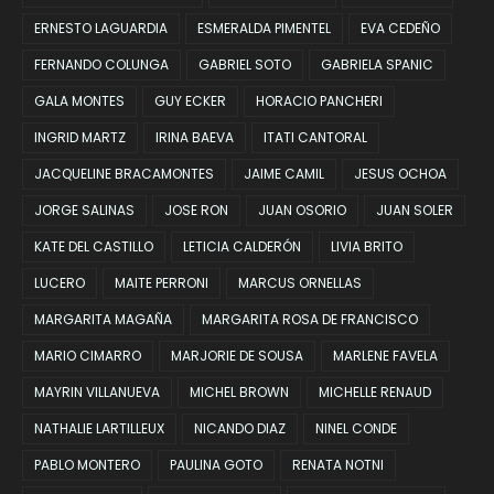
ERNESTO LAGUARDIA
ESMERALDA PIMENTEL
EVA CEDEÑO
FERNANDO COLUNGA
GABRIEL SOTO
GABRIELA SPANIC
GALA MONTES
GUY ECKER
HORACIO PANCHERI
INGRID MARTZ
IRINA BAEVA
ITATI CANTORAL
JACQUELINE BRACAMONTES
JAIME CAMIL
JESUS OCHOA
JORGE SALINAS
JOSE RON
JUAN OSORIO
JUAN SOLER
KATE DEL CASTILLO
LETICIA CALDERÓN
LIVIA BRITO
LUCERO
MAITE PERRONI
MARCUS ORNELLAS
MARGARITA MAGAÑA
MARGARITA ROSA DE FRANCISCO
MARIO CIMARRO
MARJORIE DE SOUSA
MARLENE FAVELA
MAYRIN VILLANUEVA
MICHEL BROWN
MICHELLE RENAUD
NATHALIE LARTILLEUX
NICANDO DIAZ
NINEL CONDE
PABLO MONTERO
PAULINA GOTO
RENATA NOTNI