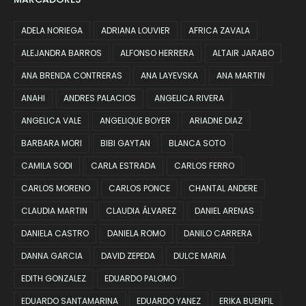
ADELA NORIEGA
ADRIANA LOUVIER
AFRICA ZAVALA
ALEJANDRA BARROS
ALFONSO HERRERA
ALTAIR JARABO
ANA BRENDA CONTRERAS
ANA LAYEVSKA
ANA MARTIN
ANAHI
ANDRES PALACIOS
ANGELICA RIVERA
ANGELICA VALE
ANGELIQUE BOYER
ARIADNE DIAZ
BARBARA MORI
BIBI GAYTAN
BLANCA SOTO
CAMILA SODI
CARLA ESTRADA
CARLOS FERRO
CARLOS MORENO
CARLOS PONCE
CHANTAL ANDERE
CLAUDIA MARTIN
CLAUDIA ÁLVAREZ
DANIEL ARENAS
DANIELA CASTRO
DANIELA ROMO
DANILO CARRERA
DANNA GARCIA
DAVID ZEPEDA
DULCE MARIA
EDITH GONZALEZ
EDUARDO PALOMO
EDUARDO SANTAMARINA
EDUARDO YANEZ
ERIKA BUENFIL