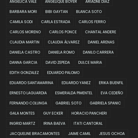
ANGELICA VALE
ANGELIQUE BOYER
ARIADNE DIAZ
BARBARA MORI
BIBI GAYTAN
BLANCA SOTO
CAMILA SODI
CARLA ESTRADA
CARLOS FERRO
CARLOS MORENO
CARLOS PONCE
CHANTAL ANDERE
CLAUDIA MARTIN
CLAUDIA ÁLVAREZ
DANIEL ARENAS
DANIELA CASTRO
DANIELA ROMO
DANILO CARRERA
DANNA GARCIA
DAVID ZEPEDA
DULCE MARIA
EDITH GONZALEZ
EDUARDO PALOMO
EDUARDO SANTAMARINA
EDUARDO YANEZ
ERIKA BUENFIL
ERNESTO LAGUARDIA
ESMERALDA PIMENTEL
EVA CEDEÑO
FERNANDO COLUNGA
GABRIEL SOTO
GABRIELA SPANIC
GALA MONTES
GUY ECKER
HORACIO PANCHERI
INGRID MARTZ
IRINA BAEVA
ITATI CANTORAL
JACQUELINE BRACAMONTES
JAIME CAMIL
JESUS OCHOA