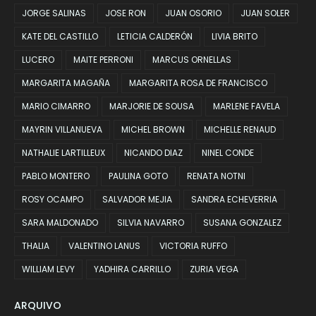
JORGE SALINAS
JOSE RON
JUAN OSORIO
JUAN SOLER
KATE DEL CASTILLO
LETICIA CALDERÓN
LIVIA BRITO
LUCERO
MAITE PERRONI
MARCUS ORNELLAS
MARGARITA MAGAÑA
MARGARITA ROSA DE FRANCISCO
MARIO CIMARRO
MARJORIE DE SOUSA
MARLENE FAVELA
MAYRIN VILLANUEVA
MICHEL BROWN
MICHELLE RENAUD
NATHALIE LARTILLEUX
NICANDO DIAZ
NINEL CONDE
PABLO MONTERO
PAULINA GOTO
RENATA NOTNI
ROSY OCAMPO
SALVADOR MEJIA
SANDRA ECHEVERRIA
SARA MALDONADO
SILVIA NAVARRO
SUSANA GONZALEZ
THALIA
VALENTINO LANUS
VICTORIA RUFFO
WILLIAM LEVY
YADHIRA CARRILLO
ZURIA VEGA
ARQUIVO