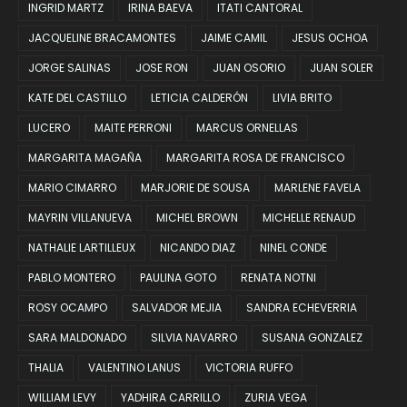
INGRID MARTZ
IRINA BAEVA
ITATI CANTORAL
JACQUELINE BRACAMONTES
JAIME CAMIL
JESUS OCHOA
JORGE SALINAS
JOSE RON
JUAN OSORIO
JUAN SOLER
KATE DEL CASTILLO
LETICIA CALDERÓN
LIVIA BRITO
LUCERO
MAITE PERRONI
MARCUS ORNELLAS
MARGARITA MAGAÑA
MARGARITA ROSA DE FRANCISCO
MARIO CIMARRO
MARJORIE DE SOUSA
MARLENE FAVELA
MAYRIN VILLANUEVA
MICHEL BROWN
MICHELLE RENAUD
NATHALIE LARTILLEUX
NICANDO DIAZ
NINEL CONDE
PABLO MONTERO
PAULINA GOTO
RENATA NOTNI
ROSY OCAMPO
SALVADOR MEJIA
SANDRA ECHEVERRIA
SARA MALDONADO
SILVIA NAVARRO
SUSANA GONZALEZ
THALIA
VALENTINO LANUS
VICTORIA RUFFO
WILLIAM LEVY
YADHIRA CARRILLO
ZURIA VEGA