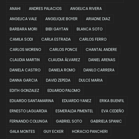
ANAHI
ANDRES PALACIOS
ANGELICA RIVERA
ANGELICA VALE
ANGELIQUE BOYER
ARIADNE DIAZ
BARBARA MORI
BIBI GAYTAN
BLANCA SOTO
CAMILA SODI
CARLA ESTRADA
CARLOS FERRO
CARLOS MORENO
CARLOS PONCE
CHANTAL ANDERE
CLAUDIA MARTIN
CLAUDIA ÁLVAREZ
DANIEL ARENAS
DANIELA CASTRO
DANIELA ROMO
DANILO CARRERA
DANNA GARCIA
DAVID ZEPEDA
DULCE MARIA
EDITH GONZALEZ
EDUARDO PALOMO
EDUARDO SANTAMARINA
EDUARDO YANEZ
ERIKA BUENFIL
ERNESTO LAGUARDIA
ESMERALDA PIMENTEL
EVA CEDEÑO
FERNANDO COLUNGA
GABRIEL SOTO
GABRIELA SPANIC
GALA MONTES
GUY ECKER
HORACIO PANCHERI