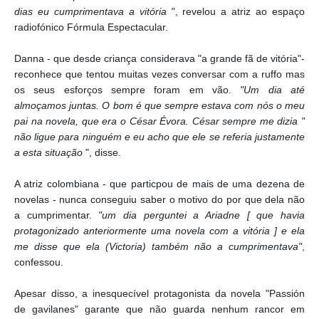
dias eu cumprimentava a vitória "
, revelou a atriz ao espaço
radiofónico Fórmula Espectacular.
Danna - que desde criança considerava "a grande fã de vitória"-
reconhece que tentou muitas vezes conversar com a ruffo mas
os seus esforços sempre foram em vão.
"Um dia até
almoçamos juntas. O bom é que sempre estava com nós o meu
pai na novela, que era o César Évora. César sempre me dizia "
não ligue para ninguém e eu acho que ele se referia justamente
a esta situação
", disse.
A atriz colombiana - que particpou de mais de uma dezena de
novelas - nunca conseguiu saber o motivo do por que dela não
a cumprimentar.
"um dia perguntei a Ariadne [ que havia
protagonizado anteriormente uma novela com a vitória ] e ela
me disse que ela (Victoria) também não a cumprimentava"
,
confessou.
Apesar disso, a inesquecível protagonista da novela "Passión
de gavilanes" garante que não guarda nenhum rancor em