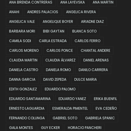
ANA BRENDA CONTRERAS
ANA LAYEVSKA
ANA MARTIN
ANAHI
ANDRES PALACIOS
ANGELICA RIVERA
ANGELICA VALE
ANGELIQUE BOYER
ARIADNE DIAZ
BARBARA MORI
BIBI GAYTAN
BLANCA SOTO
CAMILA SODI
CARLA ESTRADA
CARLOS FERRO
CARLOS MORENO
CARLOS PONCE
CHANTAL ANDERE
CLAUDIA MARTIN
CLAUDIA ÁLVAREZ
DANIEL ARENAS
DANIELA CASTRO
DANIELA ROMO
DANILO CARRERA
DANNA GARCIA
DAVID ZEPEDA
DULCE MARIA
EDITH GONZALEZ
EDUARDO PALOMO
EDUARDO SANTAMARINA
EDUARDO YANEZ
ERIKA BUENFIL
ERNESTO LAGUARDIA
ESMERALDA PIMENTEL
EVA CEDEÑO
FERNANDO COLUNGA
GABRIEL SOTO
GABRIELA SPANIC
GALA MONTES
GUY ECKER
HORACIO PANCHERI