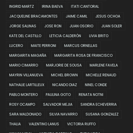
INGRID MARTZ
IRINA BAEVA
ITATI CANTORAL
JACQUELINE BRACAMONTES
JAIME CAMIL
JESUS OCHOA
JORGE SALINAS
JOSE RON
JUAN OSORIO
JUAN SOLER
KATE DEL CASTILLO
LETICIA CALDERÓN
LIVIA BRITO
LUCERO
MAITE PERRONI
MARCUS ORNELLAS
MARGARITA MAGAÑA
MARGARITA ROSA DE FRANCISCO
MARIO CIMARRO
MARJORIE DE SOUSA
MARLENE FAVELA
MAYRIN VILLANUEVA
MICHEL BROWN
MICHELLE RENAUD
NATHALIE LARTILLEUX
NICANDO DIAZ
NINEL CONDE
PABLO MONTERO
PAULINA GOTO
RENATA NOTNI
ROSY OCAMPO
SALVADOR MEJIA
SANDRA ECHEVERRIA
SARA MALDONADO
SILVIA NAVARRO
SUSANA GONZALEZ
THALIA
VALENTINO LANUS
VICTORIA RUFFO