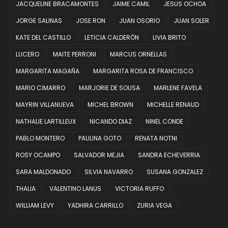
JACQUELINE BRACAMONTES
JAIME CAMIL
JESUS OCHOA
JORGE SALINAS
JOSE RON
JUAN OSORIO
JUAN SOLER
KATE DEL CASTILLO
LETICIA CALDERÓN
LIVIA BRITO
LUCERO
MAITE PERRONI
MARCUS ORNELLAS
MARGARITA MAGAÑA
MARGARITA ROSA DE FRANCISCO
MARIO CIMARRO
MARJORIE DE SOUSA
MARLENE FAVELA
MAYRIN VILLANUEVA
MICHEL BROWN
MICHELLE RENAUD
NATHALIE LARTILLEUX
NICANDO DIAZ
NINEL CONDE
PABLO MONTERO
PAULINA GOTO
RENATA NOTNI
ROSY OCAMPO
SALVADOR MEJIA
SANDRA ECHEVERRIA
SARA MALDONADO
SILVIA NAVARRO
SUSANA GONZALEZ
THALIA
VALENTINO LANUS
VICTORIA RUFFO
WILLIAM LEVY
YADHIRA CARRILLO
ZURIA VEGA