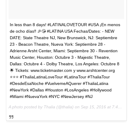
In less than 8 days! #LATINALOVETOUR #USA ¡En menos
de ocho días‼️ 🎉😘 #LATINA USA Fechas/Dates: - NEW
DATE: State Theatre NJ, New Brunswick, NJ: Septiembre
23 - Beacon Theatre, Nueva York: Septiembre 28 -
Adrienne Arsht Center, Miami: Septiembre 30 - Revention
Music Center, Houston: Octubre 3 - Majestic Theatre,
Dallas: Octubre 4 - Dolby Theatre, Los Angeles: Octubre 8
🌟 Tickets: www.ticketmaster.com y www.arshtcenter.org
⭐⭐️⭐️ #ThaliaLatinaLoveTour #LatinaTour #ThaliaTour
#DesdeEsaNoche #VuelvemeAQuerer #ThaliaLatina
#NewYork #Dallas #Houston #LosAngeles #Hollywood
#Miami #NuevaYork #NYC #NewJersey #NJ
A photo posted by Thalia (@thalia) on
Sep 15, 2016 at 7:40pm PDT