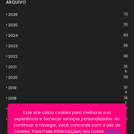
ARQUIVO
2026
73
2025
70
2024
62
2023
25
2022
43
2021
10
8
2020
112
2019
10
4
2018
19
2
2017
21
Este site utiliza cookies para melhorar sua
3
experiência e fornecer serviços personalizados. Ao
2016
13
9
continuar a navegar, você concorda com o uso de
cookies. Para mais informações, leia nossa
Política
Cookie Notice