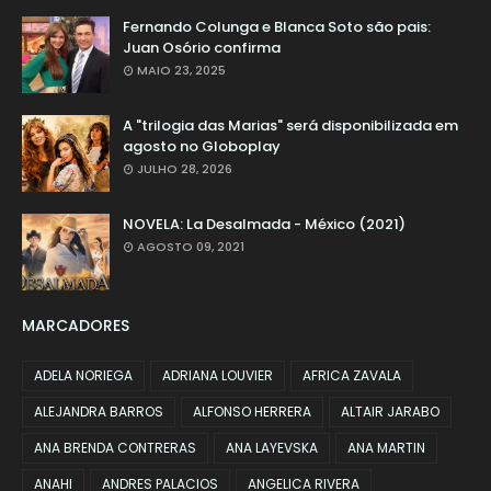
Fernando Colunga e Blanca Soto são pais:
Juan Osório confirma
MAIO 23, 2025
A "trilogia das Marias" será disponibilizada em
agosto no Globoplay
JULHO 28, 2026
NOVELA: La Desalmada - México (2021)
AGOSTO 09, 2021
MARCADORES
ADELA NORIEGA
ADRIANA LOUVIER
AFRICA ZAVALA
ALEJANDRA BARROS
ALFONSO HERRERA
ALTAIR JARABO
ANA BRENDA CONTRERAS
ANA LAYEVSKA
ANA MARTIN
ANAHI
ANDRES PALACIOS
ANGELICA RIVERA