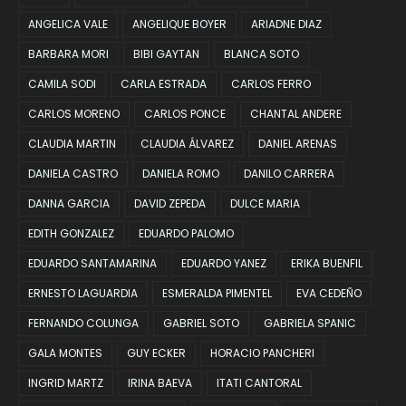
ANGELICA VALE
ANGELIQUE BOYER
ARIADNE DIAZ
BARBARA MORI
BIBI GAYTAN
BLANCA SOTO
CAMILA SODI
CARLA ESTRADA
CARLOS FERRO
CARLOS MORENO
CARLOS PONCE
CHANTAL ANDERE
CLAUDIA MARTIN
CLAUDIA ÁLVAREZ
DANIEL ARENAS
DANIELA CASTRO
DANIELA ROMO
DANILO CARRERA
DANNA GARCIA
DAVID ZEPEDA
DULCE MARIA
EDITH GONZALEZ
EDUARDO PALOMO
EDUARDO SANTAMARINA
EDUARDO YANEZ
ERIKA BUENFIL
ERNESTO LAGUARDIA
ESMERALDA PIMENTEL
EVA CEDEÑO
FERNANDO COLUNGA
GABRIEL SOTO
GABRIELA SPANIC
GALA MONTES
GUY ECKER
HORACIO PANCHERI
INGRID MARTZ
IRINA BAEVA
ITATI CANTORAL