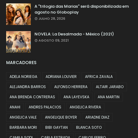
A "trilogia das Marias" será disponibilizada em
agosto no Globoplay
JULHO 28, 2026
NOVELA: La Desalmada - México (2021)
AGOSTO 09, 2021
MARCADORES
ADELA NORIEGA
ADRIANA LOUVIER
AFRICA ZAVALA
ALEJANDRA BARROS
ALFONSO HERRERA
ALTAIR JARABO
ANA BRENDA CONTRERAS
ANA LAYEVSKA
ANA MARTIN
ANAHI
ANDRES PALACIOS
ANGELICA RIVERA
ANGELICA VALE
ANGELIQUE BOYER
ARIADNE DIAZ
BARBARA MORI
BIBI GAYTAN
BLANCA SOTO
CAMILA SODI
CARLA ESTRADA
CARLOS FERRO