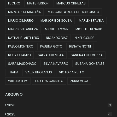
LUCERO
MAITE PERRONI
MARCUS ORNELLAS
MARGARITA MAGAÑA
MARGARITA ROSA DE FRANCISCO
MARIO CIMARRO
MARJORIE DE SOUSA
MARLENE FAVELA
MAYRIN VILLANUEVA
MICHEL BROWN
MICHELLE RENAUD
NATHALIE LARTILLEUX
NICANDO DIAZ
NINEL CONDE
PABLO MONTERO
PAULINA GOTO
RENATA NOTNI
ROSY OCAMPO
SALVADOR MEJIA
SANDRA ECHEVERRIA
SARA MALDONADO
SILVIA NAVARRO
SUSANA GONZALEZ
THALIA
VALENTINO LANUS
VICTORIA RUFFO
WILLIAM LEVY
YADHIRA CARRILLO
ZURIA VEGA
ARQUIVO
2026
73
2025
70